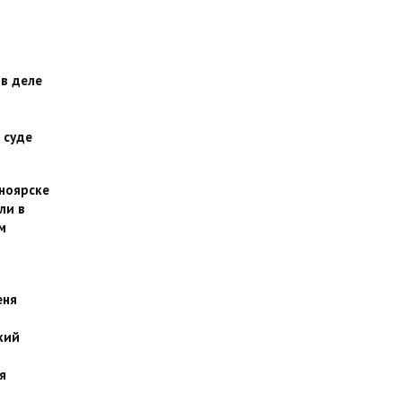
 в деле
 суде
сноярске
ли в
м
еня
кий
я