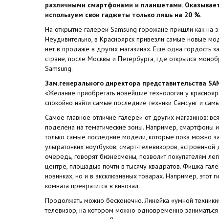
различными смартфонами и планшетами. Оказываетс
используем свои гаджеты только лишь на 20 %.
На открытие галереи Samsung горожане пришли как на э
Неудивительно, в Красноярск привезли самые новые мод
нет в продаже в других магазинах. Еще одна гордость за
стране, после Москвы и Петербурга, где открылся моно
Samsung.
Зам.генерального директора представительства SA
«Желание приобретать новейшие технологии у краснояр
спокойно найти самые последние техники Самсунг и са
Самое главное отличие галереи от других магазинов: вс
поделена на тематические зоны. Например, смартфоны 
только самые последние модели, которые пока можно зак
ультратонких ноутбуков, смарт-телевизоров, встроенной 
очередь, говорят бизнесмены, позволит покупателям лег
центре, площадью почти в тысячу квадратов. Фишка гале
новинках, но и в эксклюзивных товарах. Например, этот г
комната превратится в кинозал.
Продолжать можно бесконечно. Линейка «умной техники
телевизор, на котором можно одновременно заниматься 