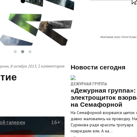
рник, 8 октября 2013,
2 комментария
Новости сегодня
тие
ДЕЖУРНАЯ ГРУППА
«Дежурная группа»:
электрощиток взорв
на Семафорной
На Семафорной взорвался щиток: 
давно жаловались на проводку. На
ой галереи
16+
Сурикова ради красоты тротуара
повредили ели. А на…