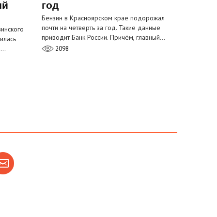
ый
год
Бензин в Красноярском крае подорожал
почти на четверть за год. Такие данные
инского
приводит Банк России. Причём, главный…
илась
м…
2098