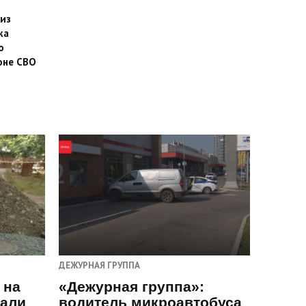
 из
ка
о
оне СВО
ДЕЖУРНАЯ ГРУППА
 на
«Дежурная группа»:
пали
водитель микроавтобуса