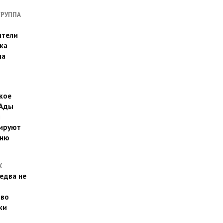
ГРУППА
ители
ка
на
кое
 Ады
й
ируют
йню
Х
едва не
 во
ки