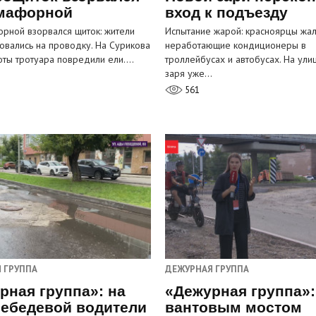
мафорной
вход к подъезду
рной взорвался щиток: жители
Испытание жарой: красноярцы жал
овались на проводку. На Сурикова
неработающие кондиционеры в
оты тротуара повредили ели.…
троллейбусах и автобусах. На ули
заря уже…
561
 ГРУППА
ДЕЖУРНАЯ ГРУППА
рная группа»: на
«Дежурная группа»:
ебедевой водители
вантовым мостом