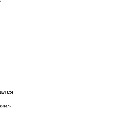
ался
жители