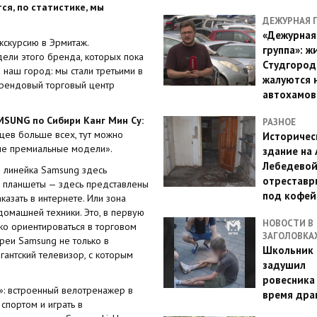
я, по статистике, мы
ДЕЖУРНАЯ 
«Дежурная
кскурсию в Эрмитаж.
группа»: ж
ели этого бренда, которых пока
Студгород
 наш город: мы стали третьими в
жалуются 
брендовый торговый центр
автохамов
MSUNG по Сибири Канг Мин Су:
РАЗНОЕ
цев больше всех, тут можно
Историчес
мые премиальные модели».
здание на
Лебедево
я линейка Samsung здесь
отреставр
и планшеты — здесь представлены
под кофе
азать в интернете. Или зона
домашней техники. Это, в первую
НОВОСТИ В
ко ориентироваться в торговом
ЗАГОЛОВКА
реи Samsung не только в
Школьник 
игантский телевизор, с которым
задушил
ровесника
»: встроенный велотренажер в
время дра
спортом и играть в