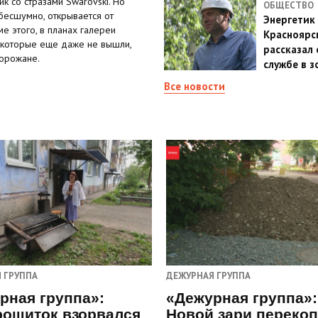
к со стразами Swarovski. Но
ОБЩЕСТВО
бесшумно, открывается от
Энергетик
е этого, в планах галереи
Красноярс
, которые еще даже не вышли,
рассказал 
горожане.
службе в з
Все новости
 ГРУППА
ДЕЖУРНАЯ ГРУППА
рная группа»:
«Дежурная группа»:
рощиток взорвался
Новой зари переко