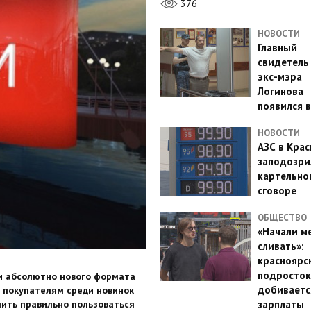
376
НОВОСТИ
Главный
свидетель
экс-мэра
Логинова
появился в
НОВОСТИ
АЗС в Кра
заподозри
картельно
сговоре
ОБЩЕСТВО
«Начали м
сливать»:
красноярс
подросток
и абсолютно нового формата
добиваетс
я покупателям среди новинок
чить правильно пользоваться
зарплаты