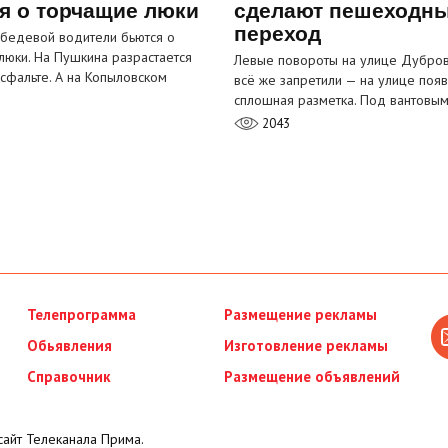
я о торчащие люки
сделают пешеходн
переход
бедевой водители бьются о
люки. На Пушкина разрастается
Левые повороты на улице Дубров
асфальте. А на Копыловском
всё же запретили — на улице появ
сплошная разметка. Под вантовы
2043
Телепрограмма
Размещение рекламы
Обьявления
Изготовление рекламы
Справочник
Размещение объявлений
айт Телеканала Прима.