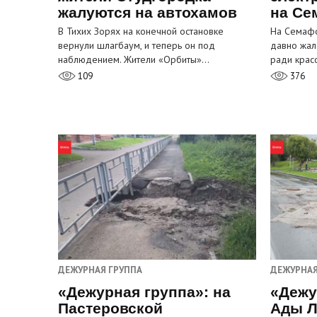
жалуются на автохамов
на Се
В Тихих Зорях на конечной остановке
На Семафо
вернули шлагбаум, и теперь он под
давно жал
наблюдением. Жители «Орбиты»…
ради крас
109
376
ДЕЖУРНАЯ ГРУППА
ДЕЖУРНАЯ
«Дежурная группа»: на
«Дежу
Пастеровской
Ады Л