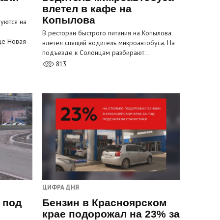
влетел в кафе на
Копылова
уются на
В ресторан быстрого питания на Копылова
це Новая
влетел спящий водитель микроавтобуса. На
подъезде к Солонцам разбирают…
813
ЦИФРА ДНЯ
 под
Бензин в Красноярском
крае подорожал на 23% за