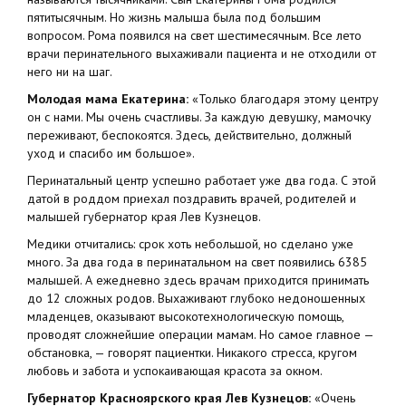
пятитысячным. Но жизнь малыша была под большим
вопросом. Рома появился на свет шестимесячным. Все лето
врачи перинательного выхаживали пациента и не отходили от
него ни на шаг.
Молодая мама Екатерина:
«Только благодаря этому центру
он с нами. Мы очень счастливы. За каждую девушку, мамочку
переживают, беспокоятся. Здесь, действительно, должный
уход и спасибо им большое».
Перинатальный центр успешно работает уже два года. С этой
датой в роддом приехал поздравить врачей, родителей и
малышей губернатор края Лев Кузнецов.
Медики отчитались: срок хоть небольшой, но сделано уже
много. За два года в перинатальном на свет появились 6385
малышей. А ежедневно здесь врачам приходится принимать
до 12 сложных родов. Выхаживают глубоко недоношенных
младенцев, оказывают высокотехнологическую помощь,
проводят сложнейшие операции мамам. Но самое главное —
обстановка, — говорят пациентки. Никакого стресса, кругом
любовь и забота и успокаивающая красота за окном.
Губернатор Красноярского края Лев Кузнецов:
«Очень