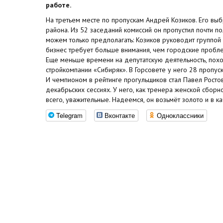
работе.
На третьем месте по пропускам Андрей Козиков. Его вы
района. Из 52 заседаний комиссий он пропустил почти по
можем только предполагать: Козиков руководит группой 
бизнес требует больше внимания, чем городские пробл
Еще меньше времени на депутатскую деятельность, похо
стройкомпании «Сибиряк». В Горсовете у него 28 пропуск
И чемпионом в рейтинге прогульщиков стал Павел Ростовц
декабрьских сессиях. У него, как тренера женской сборн
всего, уважительные. Надеемся, он возьмёт золото и в к
Telegram
Вконтакте
Одноклассники