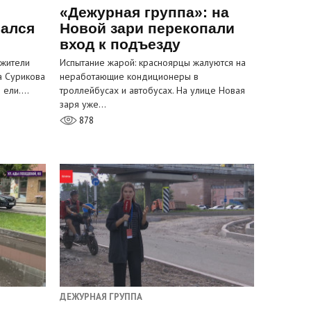
«Дежурная группа»: на
вался
Новой зари перекопали
вход к подъезду
 жители
Испытание жарой: красноярцы жалуются на
а Сурикова
неработающие кондиционеры в
и ели.…
троллейбусах и автобусах. На улице Новая
заря уже…
878
ДЕЖУРНАЯ ГРУППА