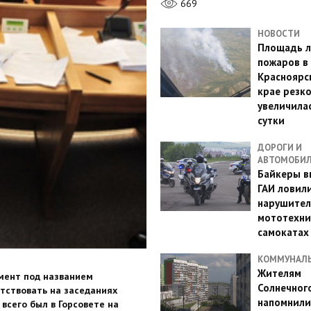
669
НОВОСТИ
Площадь л
пожаров в
Красноярс
крае резк
увеличилас
сутки
ДОРОГИ И
АВТОМОБИ
Байкеры в
ГАИ ловил
нарушител
мототехни
самокатах
КОММУНАЛ
Жителям
мент под названием
Солнечног
тствовать на заседаниях
напомнили
 всего был в Горсовете на