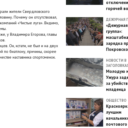
отключен
горячей в
брали жители Свердловского
ловину. Почему он отсутствовал,
ДЕЖУРНАЯ 
компаний «Чистые луга». Видимо,
«Дежурная
емы.
группа»:
же, у Владимира Егорова, главы
масштабн
ов.
зарядка п
ев. Он, кстати, не был и на двух
Покровско
ой по биатлону, причины, скорее
ачестве наставника спортсменок.
НОВОСТИ В
ЗАГОЛОВКА
Молодую м
Ужура зад
за убийств
младенца
ОБЩЕСТВО
Красноярк
лучшим
начальник
почтового