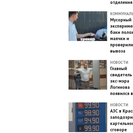
отделения
КОММУНАЛ
Мусорный
эксперимен
баки поло
маячки и
проверили
вывоза
НОВОСТИ
Главный
свидетель
экс-мэра
Логинова
появился в
НОВОСТИ
АЗС в Кра
заподозри
картельно
сговоре