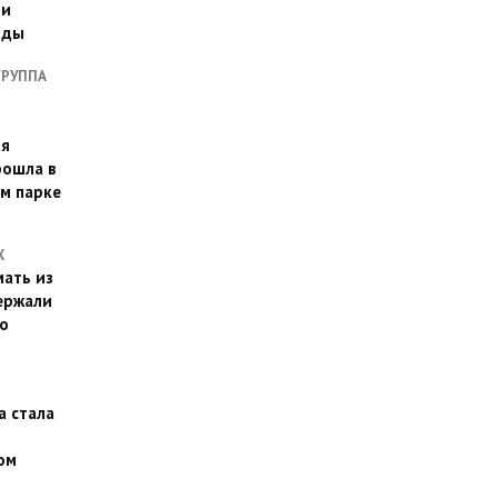
ии
оды
ГРУППА
ая
рошла в
м парке
Х
ать из
ержали
о
а стала
ом