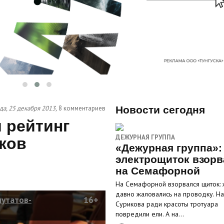
да, 25 декабря 2013,
8 комментариев
Новости сегодня
 рейтинг
ДЕЖУРНАЯ ГРУППА
ков
«Дежурная группа»:
электрощиток взорв
на Семафорной
На Семафорной взорвался щиток: 
давно жаловались на проводку. На
путатов-
16+
Сурикова ради красоты тротуара
повредили ели. А на…