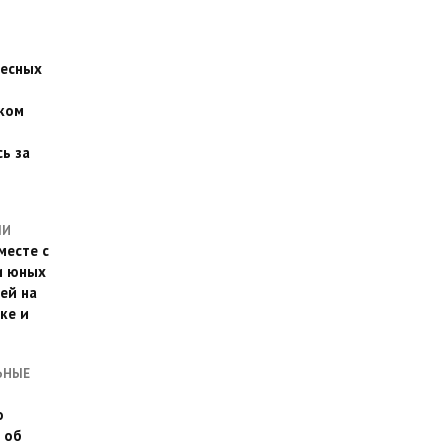
есных
ком
о
ь за
ЛИ
месте с
и юных
ей на
ке и
ЬНЫЕ
о
 об