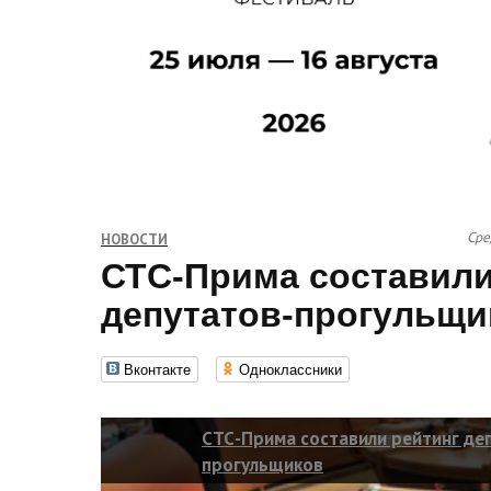
Сре
НОВОСТИ
СТС-Прима составили
депутатов-прогульщи
Вконтакте
Одноклассники
СТС-Прима составили рейтинг де
прогульщиков