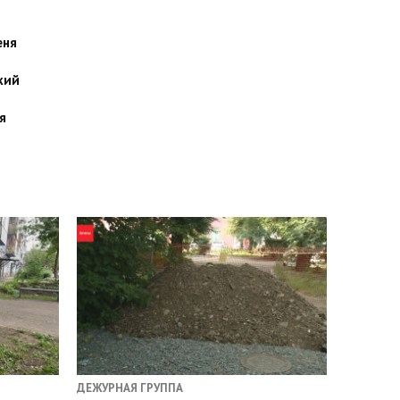
еня
кий
я
ДЕЖУРНАЯ ГРУППА