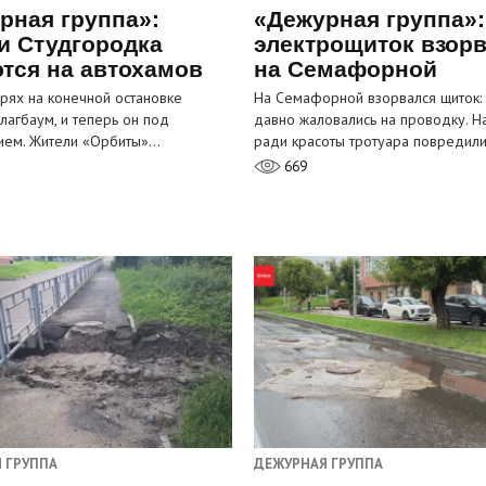
рная группа»:
«Дежурная группа»:
и Студгородка
электрощиток взор
тся на автохамов
на Семафорной
орях на конечной остановке
На Семафорной взорвался щиток:
лагбаум, и теперь он под
давно жаловались на проводку. Н
ием. Жители «Орбиты»…
ради красоты тротуара повредил
669
 ГРУППА
ДЕЖУРНАЯ ГРУППА