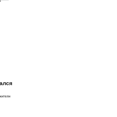
ался
жители