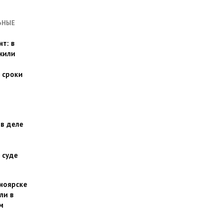
ЬНЫЕ
т: в
жили
 сроки
 в деле
 суде
сноярске
ли в
м