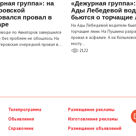
рная группа»: на
«Дежурная группа»:
ровской
Ады Лебедевой вод
овался провал в
бьются о торчащие
аре
На Ады Лебедевой водители бьют
торчащие люки. На Пушкина разра
оводе по Авиаторов завершился
провал в асфальте. А на Копыловс
о без проблем не обошлось. На
мосту…
теровская очередной провал в…
2122
Телепрограмма
Размещение рекламы
Обьявления
Изготовление рекламы
Справочник
Размещение объявлений