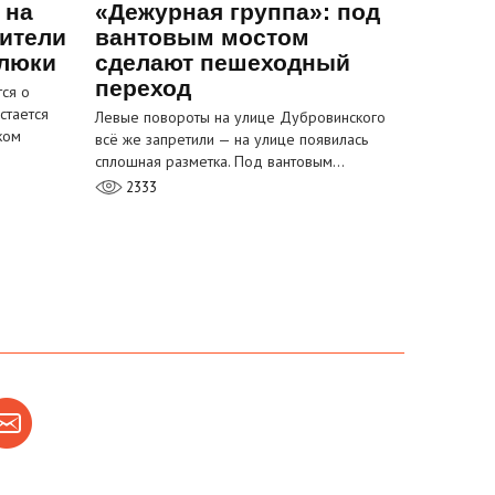
 на
«Дежурная группа»: под
ители
вантовым мостом
 люки
сделают пешеходный
переход
ся о
стается
Левые повороты на улице Дубровинского
ком
всё же запретили — на улице появилась
сплошная разметка. Под вантовым…
2333