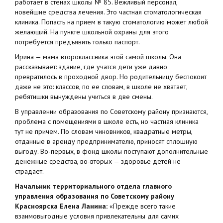
работает в стенах школы № 85. Вежливый персонал,
новейшие средства лечения. Это частная стоматологическая
клиника. Попасть на прием в такую стоматологию может любой
желающий. На пункте школьной охраны для этого
потребуется предъявить только паспорт.
Ирина — мама второклассника этой самой школы. Она
рассказывает: здание, где учатся дети уже давно
превратилось в проходной двор. Но родительницу беспокоит
даже не это: классов, по ее словам, в школе не хватает,
ребятишки вынуждены учиться в две смены.
В управлении образования по Советскому району признаются,
проблема с помещениями в школе есть, но частная клиника
тут не причем. По словам чиновников, квадратные метры,
отданные в аренду предпринимателю, приносят сплошную
выгоду. Во-первых, в фонд школы поступают дополнительные
денежные средства, во-вторых — здоровье детей не
страдает.
Начальник территориального отдела главного
управления образования по Советскому району
Красноярска Елена Ланина:
«Прежде всего такие
взаимовыгодные условия привлекательны для самих