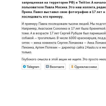
запрещенная на территории РФ) и Twitter. А начало
пользователя Павла Мосина. Это наш коллега, реда
Прима. Павел выставил свою фотографию в 17 лет и
последовать его примеру.
И примеру Павла последовали тысячи людей. Мы подго
Например, Анастасия Солопеко в 17 лет была брюнеткой. 
тоже. А в возрасте 17 лет Сергей Рубцов был парнишкой
собакой — трогательно. В числе 6000 красноярцев, под
сетях — жена хоккеиста Сергея Ломанова — Анна Ломано
Пензина, Артем Потехин — директор сайта 24auto.ru и м
только.
Глубокого смысла в этой акции не ищите. Это просто мила
Telegram
Вконтакте
Одноклассники