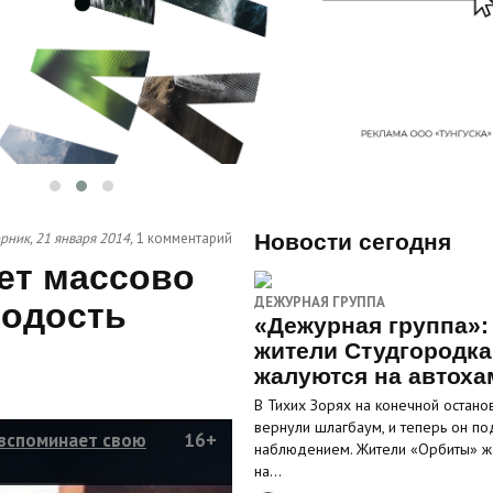
рник, 21 января 2014,
1 комментарий
Новости сегодня
ет массово
ДЕЖУРНАЯ ГРУППА
лодость
«Дежурная группа»:
жители Студгородка
жалуются на автоха
В Тихих Зорях на конечной остано
вернули шлагбаум, и теперь он по
 вспоминает свою
16+
наблюдением. Жители «Орбиты» ж
на…