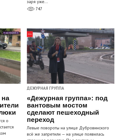
заря уже…
747
ДЕЖУРНАЯ ГРУППА
 на
«Дежурная группа»: под
ители
вантовым мостом
 люки
сделают пешеходный
переход
ся о
стается
Левые повороты на улице Дубровинского
ком
всё же запретили — на улице появилась