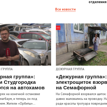
отделения
Все новости
 ГРУППА
ДЕЖУРНАЯ ГРУППА
рная группа»:
«Дежурная группа»:
и Студгородка
электрощиток взор
тся на автохамов
на Семафорной
орях на конечной остановке
На Семафорной взорвался щиток:
лагбаум, и теперь он под
давно жаловались на проводку. Н
ием. Жители «Орбиты»…
ради красоты тротуара повредил