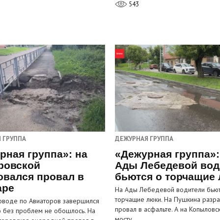
543
 ГРУППА
ДЕЖУРНАЯ ГРУППА
рная группа»: на
«Дежурная группа»:
ровской
Ады Лебедевой вод
овался провал в
бьются о торчащие
аре
На Ады Лебедевой водители бьют
торчащие люки. На Пушкина разра
оводе по Авиаторов завершился
провал в асфальте. А на Копыловс
о без проблем не обошлось. На
мосту…