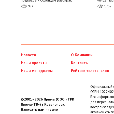
подъезде к Солонцам разбирают…
улице Пас
987
1732
Новости
О Компании
Наши проекты
Контакты
Наши менеджеры
Рейтинг телеканалов
Официальный с
ОГРН 1022402
Вся информаци
©2001–2026 Прима (ООО «ТРК
для персональ
Прима-ТВ») г.Красноярск;
воспроизведен
Написать нам письмо
активной ссылк