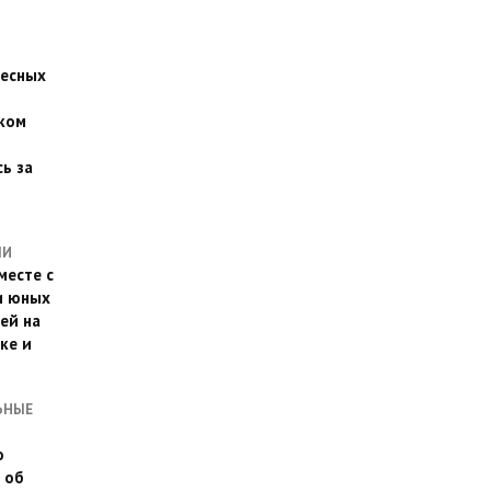
есных
ком
о
ь за
ЛИ
месте с
и юных
ей на
ке и
ЬНЫЕ
о
 об