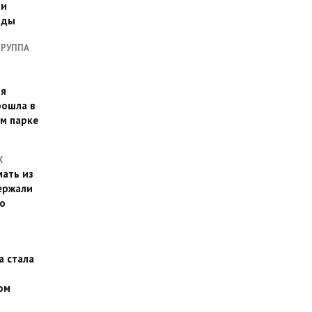
ии
оды
ГРУППА
ая
рошла в
м парке
Х
ать из
ержали
о
а стала
ом