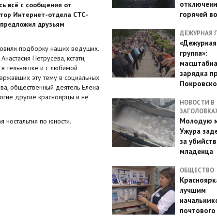
отключен
сь всё с сообщения от
горячей в
ктор Интернет-отдела СТС-
 предложил друзьям
ДЕЖУРНАЯ 
«Дежурная
товили подборку наших ведущих.
группа»:
Анастасия Петрусева, кстати,
масштабн
 в тельняшке и с любимой
зарядка п
державших эту тему в социальных
Покровско
ва, общественный деятель Елена
ногие другие красноярцы и не
НОВОСТИ В
ЗАГОЛОВКА
Молодую м
я ностальгия по юности.
Ужура зад
за убийств
младенца
ОБЩЕСТВО
Красноярк
лучшим
начальник
почтового