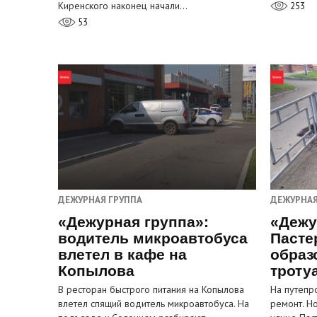
Киренского наконец начали…
253
53
ДЕЖУРНАЯ ГРУППА
ДЕЖУРНАЯ
«Дежурная группа»:
«Дежу
водитель микроавтобуса
Пасте
влетел в кафе на
образ
Копылова
троту
В ресторан быстрого питания на Копылова
На путепр
влетел спящий водитель микроавтобуса. На
ремонт. Н