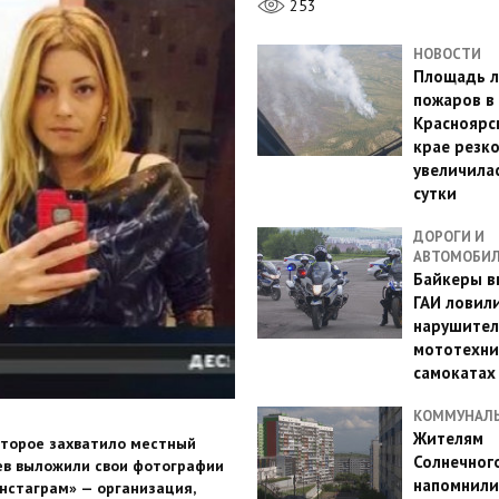
253
НОВОСТИ
Площадь л
пожаров в
Красноярс
крае резк
увеличилас
сутки
ДОРОГИ И
АВТОМОБИ
Байкеры в
ГАИ ловил
нарушител
мототехни
самокатах
КОММУНАЛ
Жителям
которое захватило местный
Солнечног
ев выложили свои фотографии
напомнили
Инстаграм» — организация,