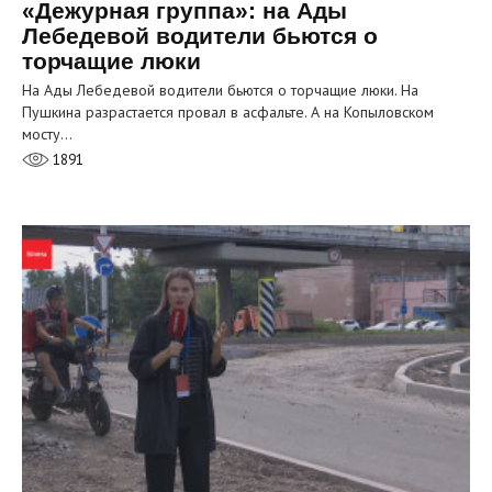
«Дежурная группа»: на Ады
Лебедевой водители бьются о
торчащие люки
На Ады Лебедевой водители бьются о торчащие люки. На
Пушкина разрастается провал в асфальте. А на Копыловском
мосту…
1891