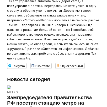
Так вот, управление автомобильных дорог сегодня
предупредило: по таким переправам можете уехать в одну
сторону, а обратно уже не получится. Дорожники говорят:
самые востребованные из списка рискованных — это,
например, «Мотыгино-Широкий лог», это в Енисейском районе.
Там же — переправа «Епишино-Северо-Енисейский». Еще
одна зона риска, где большой поток — это Новосёловский
район, переправа через водохранилище, она называется
«Новосёлово-пристань». Всего переправ, судьба которых,
можно сказать, не определена, шесть. Их список есть на сайте
«крудора». В разделе «Оперативная информация». Добавим:
во всех этих местах проблема с объездными дорогами. Так
что не рискуйте.
Telegram
Вконтакте
Одноклассники
Новости сегодня
МЕТРО
Зампредседателя Правительства
РФ посетил станцию метро на