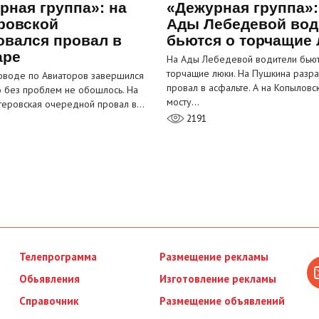
рная группа»: на
«Дежурная группа»:
ровской
Ады Лебедевой вод
овался провал в
бьются о торчащие
аре
На Ады Лебедевой водители бьют
торчащие люки. На Пушкина разра
оводе по Авиаторов завершился
провал в асфальте. А на Копыловс
о без проблем не обошлось. На
мосту…
теровская очередной провал в…
2191
Телепрограмма
Размещение рекламы
Обьявления
Изготовление рекламы
Справочник
Размещение объявлений