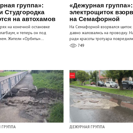
рная группа»:
«Дежурная группа»:
и Студгородка
электрощиток взор
тся на автохамов
на Семафорной
орях на конечной остановке
На Семафорной взорвался щиток:
лагбаум, и теперь он под
давно жаловались на проводку. Н
ием. Жители «Орбиты»…
ради красоты тротуара повредил
749
 ГРУППА
ДЕЖУРНАЯ ГРУППА