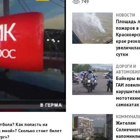
749
НОВОСТИ
Площадь л
пожаров в
Красноярс
крае резк
увеличилас
сутки
ДОРОГИ И
АВТОМОБИ
Байкеры в
ГАИ ловил
нарушител
мототехни
самокатах
КОММУНАЛ
Жителям
тбола? Как попасть на
Солнечног
а мной»? Сколько стоит билет
напомнили
ург»?