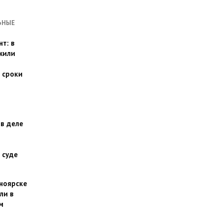
ЬНЫЕ
т: в
жили
 сроки
 в деле
 суде
сноярске
ли в
м