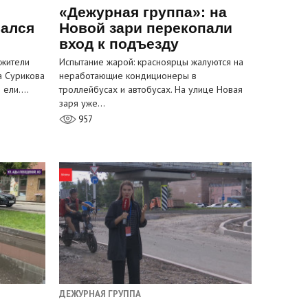
«Дежурная группа»: на
вался
Новой зари перекопали
вход к подъезду
 жители
Испытание жарой: красноярцы жалуются на
а Сурикова
неработающие кондиционеры в
и ели.…
троллейбусах и автобусах. На улице Новая
заря уже…
957
ДЕЖУРНАЯ ГРУППА