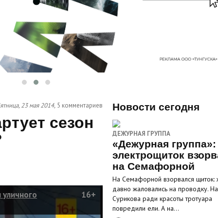
ятница, 23 мая 2014,
5 комментариев
Новости сегодня
артует сезон
ДЕЖУРНАЯ ГРУППА
?
«Дежурная группа»:
электрощиток взорв
на Семафорной
На Семафорной взорвался щиток: 
давно жаловались на проводку. На
н уличного
16+
Сурикова ради красоты тротуара
повредили ели. А на…