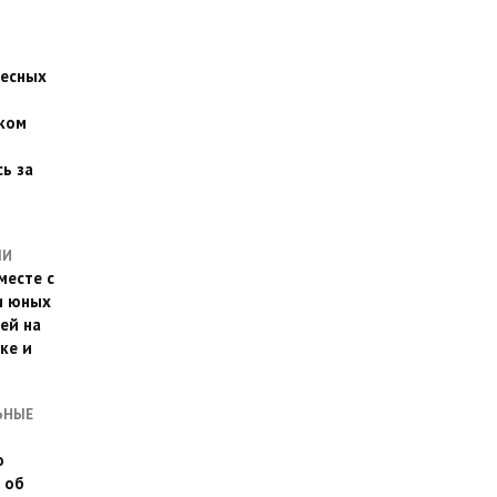
есных
ком
о
ь за
ЛИ
месте с
и юных
ей на
ке и
ЬНЫЕ
о
 об