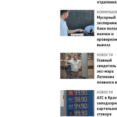
отделения
КОММУНАЛ
Мусорный
эксперимен
баки поло
маячки и
проверили
вывоза
НОВОСТИ
Главный
свидетель
экс-мэра
Логинова
появился в
НОВОСТИ
АЗС в Кра
заподозри
картельно
сговоре