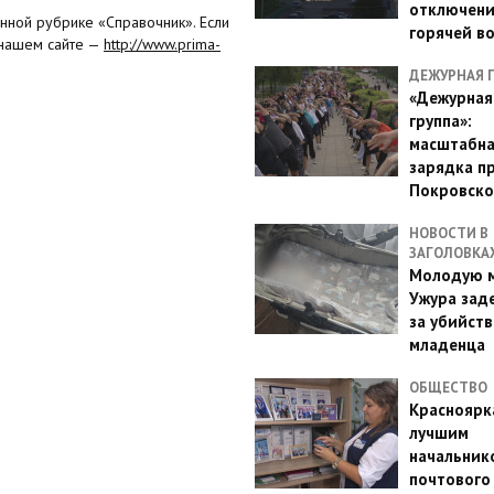
отключен
нной рубрике «Справочник». Если
горячей в
 нашем сайте —
http://www.prima-
ДЕЖУРНАЯ 
«Дежурная
группа»:
масштабн
зарядка п
Покровско
НОВОСТИ В
ЗАГОЛОВКА
Молодую м
Ужура зад
за убийств
младенца
ОБЩЕСТВО
Красноярк
лучшим
начальник
почтового