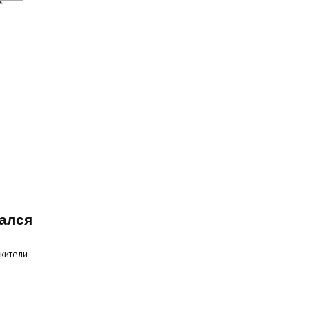
ался
жители