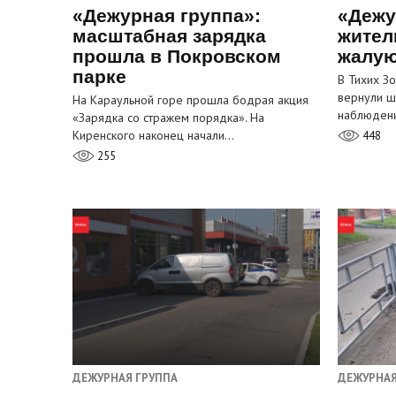
«Дежурная группа»:
«Дежу
масштабная зарядка
жител
прошла в Покровском
жалую
парке
В Тихих З
вернули ш
На Караульной горе прошла бодрая акция
наблюден
«Зарядка со стражем порядка». На
Киренского наконец начали…
448
255
ДЕЖУРНАЯ ГРУППА
ДЕЖУРНАЯ