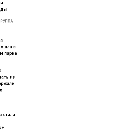
ии
оды
ГРУППА
ая
рошла в
м парке
Х
ать из
ержали
о
а стала
ом