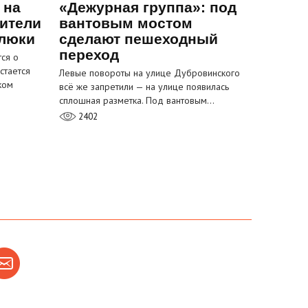
 на
«Дежурная группа»: под
ители
вантовым мостом
 люки
сделают пешеходный
переход
ся о
стается
Левые повороты на улице Дубровинского
ком
всё же запретили — на улице появилась
сплошная разметка. Под вантовым…
2402