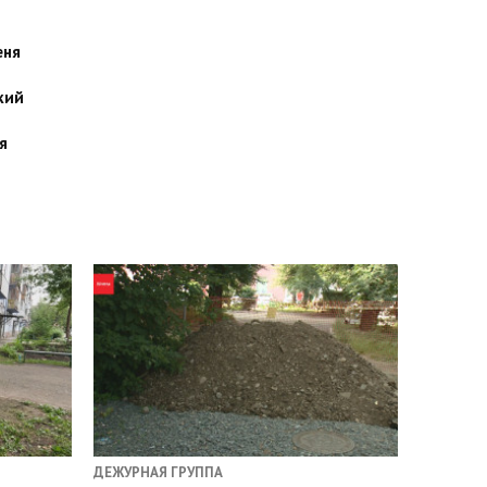
еня
кий
я
ДЕЖУРНАЯ ГРУППА