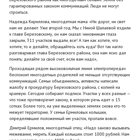
гарантированных законом коммуникаций. Люди не могут
строиться.
Надежда Кириллова, многодетная мама: «Ни дорог, ни свет
нам не делают. Уже второй год. Мы с Ниной Шалаевой ездили
к главе Березовскому, он нам сказал: чиновникам глаза
закрыли, 311 участков выдали, все! А там как хотите, что
хотите, то и делайте, обращайтесь хоть куда! Вот так нагло
разговаривал глава Березовского района, она нам ясно дал
понять: делайте за свой счет, если вам надо»,
Проходящая рядом высоковольтная линия электропередач
беспокоит многодетных родителей не меньше отсутствующих
коммуникаций. Семьи объединились, активисты написали
жалобу в прокуратуру Березовского района, с копией на
краевую. Сегодня собирают подписи. Участки у всех разные —
что тоже противоречит закону, в котором речь идет о 15
сотках. Более того, на уже выделенных землях снова кто-то
межует территорию. У семьи Ермиловых колышки,
определявшие положенный им участок, пропали вовсе.
Дмитрий Ермилов, многодетный отец: «Надо заново вызывать
межевание, мерить. Каждый колышек стоит 1000 рублей. Нам