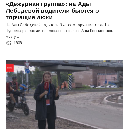
«Дежурная группа»: на Ады
Лебедевой водители бьются о
торчащие люки
На Ады Лебедевой водители бьются о торчащие люки. На
Пушкина разрастается провал в асфальте. А на Копыловском
мосту…
1808