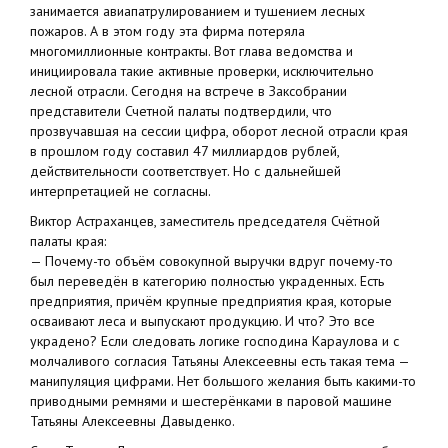
занимается авиапатрулированием и тушением лесных
пожаров. А в этом году эта фирма потеряла
многомиллионные контракты. Вот глава ведомства и
инициировала такие активные проверки, исключительно
лесной отрасли. Сегодня на встрече в Заксобрании
представители Счетной палаты подтвердили, что
прозвучавшая на сессии цифра, оборот лесной отрасли края
в прошлом году составил 47 миллиардов рублей,
действительности соответствует. Но с дальнейшей
интерпретацией не согласны.
Виктор Астраханцев, заместитель председателя Счётной
палаты края:
— Почему-то объём совокупной выручки вдруг почему-то
был переведён в категорию полностью украденных. Есть
предприятия, причём крупные предприятия края, которые
осваивают леса и выпускают продукцию. И что? Это все
украдено? Если следовать логике господина Караулова и с
молчаливого согласия Татьяны Алексеевны есть такая тема —
манипуляция цифрами. Нет большого желания быть какими-то
приводными ремнями и шестерёнками в паровой машине
Татьяны Алексеевны Давыденко.