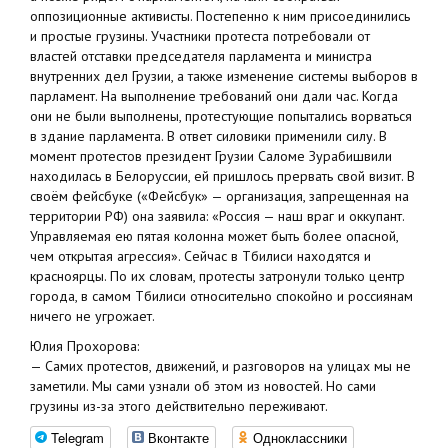
оппозиционные активисты. Постепенно к ним присоединились
и простые грузины. Участники протеста потребовали от
властей отставки председателя парламента и министра
внутренних дел Грузии, а также изменение системы выборов в
парламент. На выполнение требований они дали час. Когда
они не были выполнены, протестующие попытались ворваться
в здание парламента. В ответ силовики применили силу. В
момент протестов президент Грузии Саломе Зурабишвили
находилась в Белоруссии, ей пришлось прервать свой визит. В
своём фейсбуке («Фейсбук» — организация, запрещенная на
территории РФ) она заявила: «Россия — наш враг и оккупант.
Управляемая ею пятая колонна может быть более опасной,
чем открытая агрессия». Сейчас в Тбилиси находятся и
красноярцы. По их словам, протесты затронули только центр
города, в самом Тбилиси относительно спокойно и россиянам
ничего не угрожает.
Юлия Прохорова:
— Самих протестов, движений, и разговоров на улицах мы не
заметили. Мы сами узнали об этом из новостей. Но сами
грузины из-за этого действительно переживают.
Telegram
Вконтакте
Одноклассники