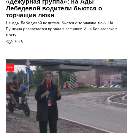
«Дежурная группа»: на Ады
Лебедевой водители бьются о
торчащие люки
На Ады Лебедевой водители бьются о торчащие люки. На
Пушкина разрастается провал в асфальте. А на Копыловском
мосту…
2026