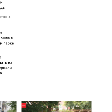
ии
оды
ГРУППА
ая
рошла в
м парке
Х
ать из
ержали
о