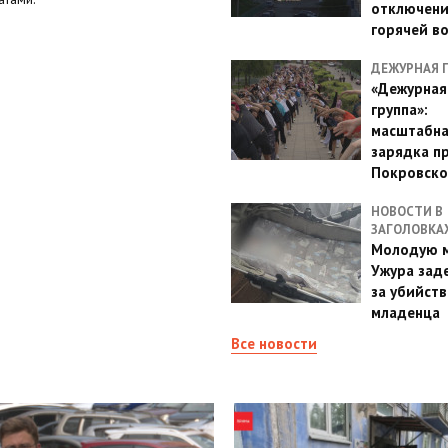
отключен
горячей в
ДЕЖУРНАЯ 
«Дежурная
группа»:
масштабн
зарядка п
Покровско
НОВОСТИ В
ЗАГОЛОВКА
Молодую м
Ужура зад
за убийств
младенца
Все новости