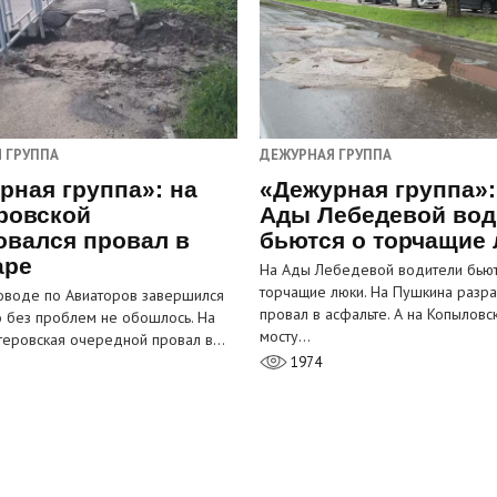
 ГРУППА
ДЕЖУРНАЯ ГРУППА
рная группа»: на
«Дежурная группа»:
ровской
Ады Лебедевой вод
овался провал в
бьются о торчащие
аре
На Ады Лебедевой водители бьют
торчащие люки. На Пушкина разра
оводе по Авиаторов завершился
провал в асфальте. А на Копыловс
о без проблем не обошлось. На
мосту…
теровская очередной провал в…
1974