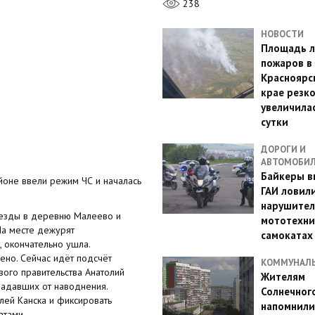
238
НОВОСТИ
Площадь л
пожаров в
Красноярс
крае резк
увеличилас
сутки
ДОРОГИ И
АВТОМОБИ
Байкеры в
йоне ввели режим ЧС и началась
ГАИ ловил
нарушител
оезды в деревню Малеево и
мототехни
На месте дежурят
самокатах
, окончательно ушла.
ено. Сейчас идёт подсчёт
КОММУНАЛ
ого правительства Анатолий
Жителям
радавших от наводнения.
Солнечног
лей Канска и фиксировать
напомнили
атами.