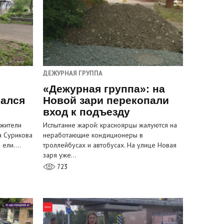
ДЕЖУРНАЯ ГРУППА
«Дежурная группа»: на
вался
Новой зари перекопали
вход к подъезду
 жители
Испытание жарой: красноярцы жалуются на
а Сурикова
неработающие кондиционеры в
и ели.…
троллейбусах и автобусах. На улице Новая
заря уже…
723