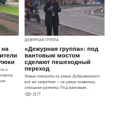
ДЕЖУРНАЯ ГРУППА
 на
«Дежурная группа»: под
ители
вантовым мостом
 люки
сделают пешеходный
переход
ся о
стается
Левые повороты на улице Дубровинского
ком
всё же запретили — на улице появилась
сплошная разметка. Под вантовым…
2177