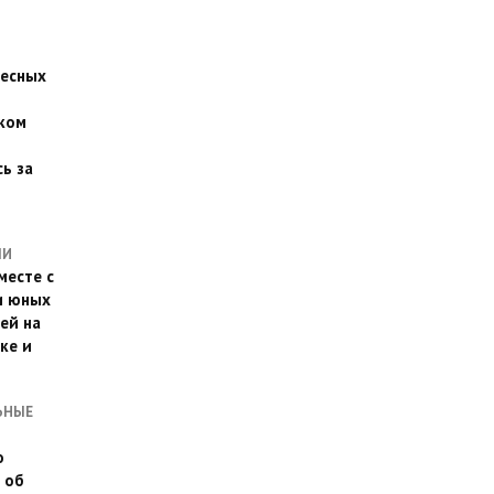
есных
ком
о
ь за
ЛИ
месте с
и юных
ей на
ке и
ЬНЫЕ
о
 об