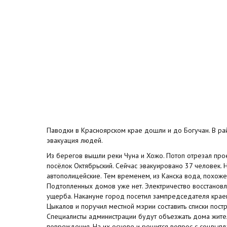
Паводки в Красноярском крае дошли и до Богучан. В ра
эвакуация людей.
Из берегов вышли реки Чуна и Хожо. Потоп отрезал пр
посёлок Октябрьский. Сейчас эвакуировано 37 человек. 
автополицейские. Тем временем, из Канска вода, похоже
Подтопленных домов уже нет. Электричество восстановл
ущерба. Накануне город посетил зампредседателя краев
Цыкалов и поручил местной мэрии составить списки пост
Специалисты администрации будут объезжать дома жите
повреждения. На их основе и решится вопрос с соцвыпл