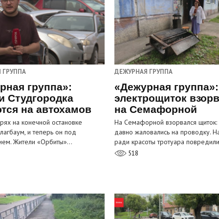
 ГРУППА
ДЕЖУРНАЯ ГРУППА
рная группа»:
«Дежурная группа»:
и Студгородка
электрощиток взор
тся на автохамов
на Семафорной
орях на конечной остановке
На Семафорной взорвался щиток:
лагбаум, и теперь он под
давно жаловались на проводку. Н
ием. Жители «Орбиты»…
ради красоты тротуара повредил
518