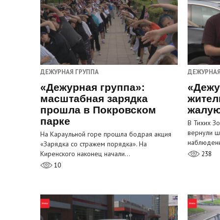
ДЕЖУРНАЯ ГРУППА
ДЕЖУРНАЯ
«Дежурная группа»:
«Дежу
масштабная зарядка
жител
прошла в Покровском
жалую
парке
В Тихих З
вернули ш
На Караульной горе прошла бодрая акция
наблюден
«Зарядка со стражем порядка». На
Киренского наконец начали…
238
10