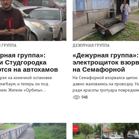
 ГРУППА
ДЕЖУРНАЯ ГРУППА
рная группа»:
«Дежурная группа»:
и Студгородка
электрощиток взор
тся на автохамов
на Семафорной
орях на конечной остановке
На Семафорной взорвался щиток:
лагбаум, и теперь он под
давно жаловались на проводку. Н
ием. Жители «Орбиты»…
ради красоты тротуара повредил
948