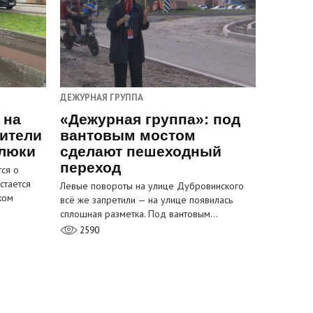
ДЕЖУРНАЯ ГРУППА
 на
«Дежурная группа»: под
ители
вантовым мостом
 люки
сделают пешеходный
переход
ся о
стается
Левые повороты на улице Дубровинского
ком
всё же запретили — на улице появилась
сплошная разметка. Под вантовым…
2590