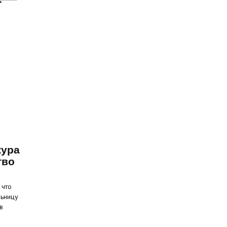
жура
тво
 что
льницу
в