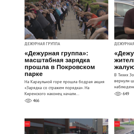
ДЕЖУРНАЯ ГРУППА
ДЕЖУРНАЯ
«Дежурная группа»:
«Дежу
масштабная зарядка
жител
прошла в Покровском
жалую
парке
В Тихих З
вернули ш
На Караульной горе прошла бодрая акция
наблюден
«Зарядка со стражем порядка». На
Киренского наконец начали…
649
466