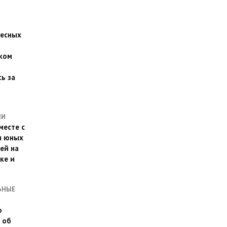
есных
ком
о
ь за
ЛИ
месте с
и юных
ей на
ке и
ЬНЫЕ
о
 об