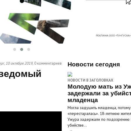
рг, 10 октября 2019,
0 комментариев
Новости сегодня
еведомый
НОВОСТИ В ЗАГОЛОВКАХ
Молодую мать из У
задержали за убийс
младенца
Могла задушить младенца, потому
«перестаралась». 18‑летнюю жите
Ужура задержали по подозрению 
убийстве…