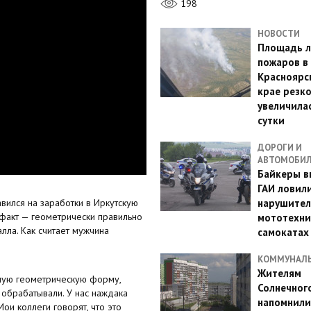
198
НОВОСТИ
Площадь л
пожаров в
Красноярс
крае резк
увеличилас
сутки
ДОРОГИ И
АВТОМОБИ
Байкеры в
ГАИ ловил
вился на заработки в Иркутскую
нарушител
ефакт — геометрически правильно
мототехни
лла. Как считает мужчина
самокатах
КОММУНАЛ
Жителям
ьную геометрическую форму,
Солнечног
е обрабатывали. У нас наждака
напомнили
ои коллеги говорят, что это