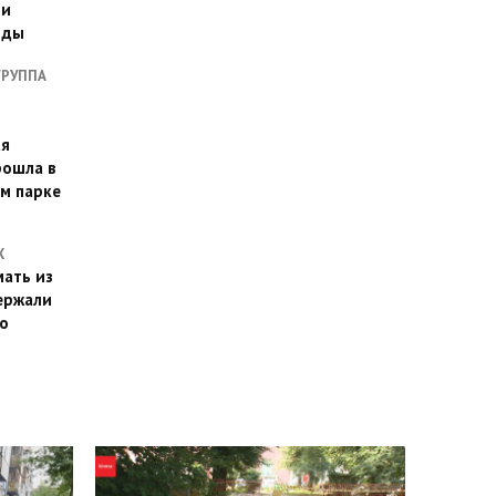
ии
оды
ГРУППА
ая
рошла в
м парке
Х
ать из
ержали
о