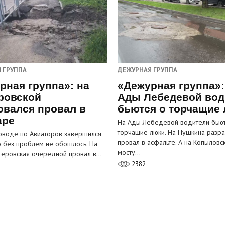
 ГРУППА
ДЕЖУРНАЯ ГРУППА
рная группа»: на
«Дежурная группа»:
ровской
Ады Лебедевой вод
овался провал в
бьются о торчащие
аре
На Ады Лебедевой водители бьют
торчащие люки. На Пушкина разра
оводе по Авиаторов завершился
провал в асфальте. А на Копыловс
о без проблем не обошлось. На
мосту…
теровская очередной провал в…
2382