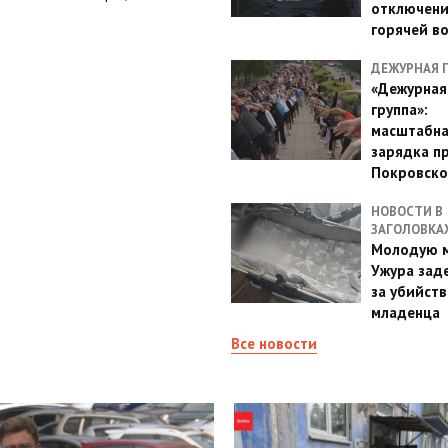
отключен
горячей в
ДЕЖУРНАЯ 
«Дежурная
группа»:
масштабн
зарядка п
Покровско
НОВОСТИ В
ЗАГОЛОВКА
Молодую м
Ужура зад
за убийств
младенца
Все новости