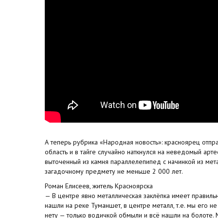
А теперь рубрика «Народная новость»: красноярец отпра
область и в тайге случайно наткнулся на неведомый арт
выточенный из камня параллелепипед с начинкой из мета
загадочному предмету не меньше 2 000 лет.
Роман Елисеев, житель Красноярска
— В центре явно металлическая заклёпка имеет правил
нашли на реке Туманшет, в центре металл, т.е. мы его н
нету — только водичкой обмыли и всё нашли на болоте. М