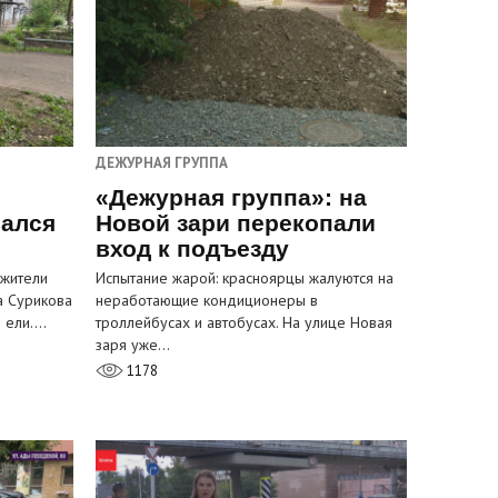
ДЕЖУРНАЯ ГРУППА
«Дежурная группа»: на
вался
Новой зари перекопали
вход к подъезду
 жители
Испытание жарой: красноярцы жалуются на
а Сурикова
неработающие кондиционеры в
и ели.…
троллейбусах и автобусах. На улице Новая
заря уже…
1178