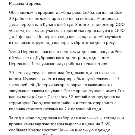
Машина сгорела.
Обвиняемым в прорыве дамб на реке Сейба, когда погибли
20 рабочих, продлили арест почти на полгода. Материалы
дела переданы в Курагинский суд. В итоге, гендиректор ООО
«Сисим», начальник участка и горный мастер останутся в СИЗО
до 4 февраля. По версии следствия, прорыв дамб случился
из-за попыток руководства скрыть сброс отходов в реку.
Улица Перенсона частично перекрыта до конца августа. Речь
об участке от Дубровинского до Бограда, вдоль дома
Перенсона, 1. На участке идут работы с теплосетями.
20-летняя девушка приютила бездомного, а он оказался
вором. Мужчина вынес из квартиры бытовую технику на 17
тысяч рублей. Доверчивая красноярка познакомилась с
злоумышленником на улице. После кражи мужчина исчез. Его
нашли полицейские. Оказалось, 32-летний вор орудовал на
территории Свердловского района и теперь отправится в
колонию строгого режима на 2 с половиной года.
За год в крае подорожал набор для школьника — тетрадки и
прочие канцелярские товары выросли в цене на 3,6%,
сообщает Красноярскстат. Цены на школьную одежду