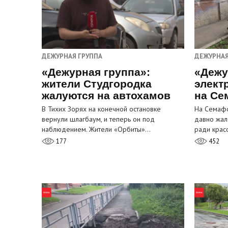
ДЕЖУРНАЯ ГРУППА
ДЕЖУРНАЯ
«Дежурная группа»:
«Дежу
жители Студгородка
элект
жалуются на автохамов
на Се
В Тихих Зорях на конечной остановке
На Семафо
вернули шлагбаум, и теперь он под
давно жал
наблюдением. Жители «Орбиты»…
ради крас
177
452