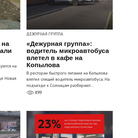
ДЕЖУРНАЯ ГРУППА
 на
«Дежурная группа»:
пали
водитель микроавтобуса
влетел в кафе на
Копылова
уются на
В ресторан быстрого питания на Копылова
це Новая
влетел спящий водитель микроавтобуса. На
подъезде к Солонцам разбирают…
899