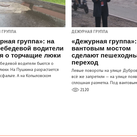
 ГРУППА
ДЕЖУРНАЯ ГРУППА
рная группа»: на
«Дежурная группа»:
ебедевой водители
вантовым мостом
я о торчащие люки
сделают пешеходн
переход
бедевой водители бьются о
люки. На Пушкина разрастается
Левые повороты на улице Дубров
асфальте. А на Копыловском
всё же запретили — на улице появ
сплошная разметка. Под вантовы
2120