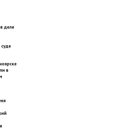
 в деле
 суде
сноярске
ли в
м
еня
кий
я