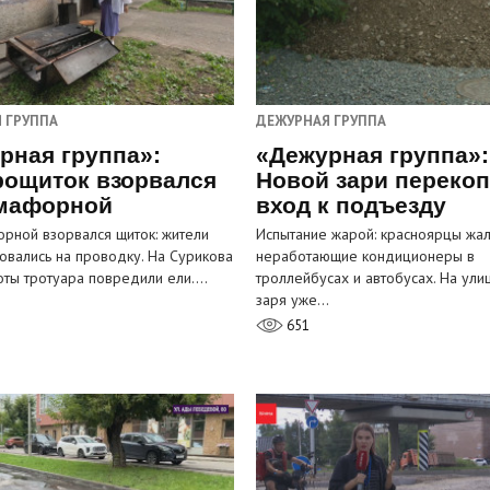
 ГРУППА
ДЕЖУРНАЯ ГРУППА
рная группа»:
«Дежурная группа»:
рощиток взорвался
Новой зари переко
мафорной
вход к подъезду
рной взорвался щиток: жители
Испытание жарой: красноярцы жал
овались на проводку. На Сурикова
неработающие кондиционеры в
оты тротуара повредили ели.…
троллейбусах и автобусах. На ули
заря уже…
651