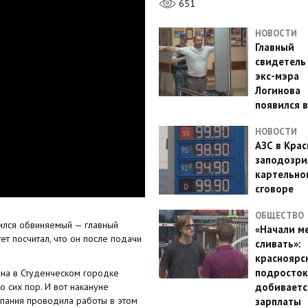
651
НОВОСТИ
Главный
свидетель
экс-мэра
Логинова
появился в
НОВОСТИ
АЗС в Кра
заподозри
картельно
сговоре
ОБЩЕСТВО
ился обвиняемый — главный
«Начали м
т посчитал, что он после подачи
сливать»:
красноярс
подросток
ана в Студенческом городке
 сих пор. И вот накануне
добиваетс
пания проводила работы в этом
зарплаты