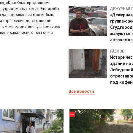
ако, «КрасКом» продолжает
внутридомовых сетях. Это якобы
ДЕЖУРНАЯ 
гда в отравлении может быть
«Дежурная
а отравления до сих пор не
группа»: ж
ать межведомственную комиссию
Студгород
в в халатности, о чем они в
жалуются 
автохамов
РАЗНОЕ
Историчес
здание на
Лебедево
отреставр
под кофе
Все новости