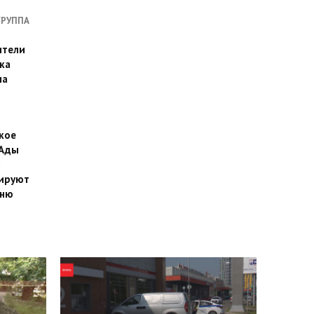
ГРУППА
ители
ка
на
кое
 Ады
й
ируют
йню