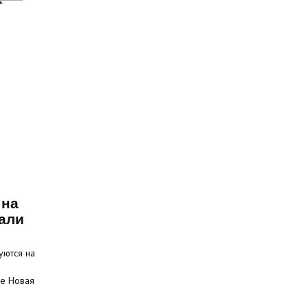
 на
али
уются на
це Новая