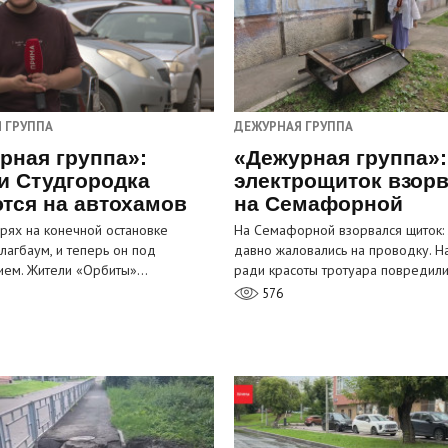
 ГРУППА
ДЕЖУРНАЯ ГРУППА
рная группа»:
«Дежурная группа»:
и Студгородка
электрощиток взор
тся на автохамов
на Семафорной
орях на конечной остановке
На Семафорной взорвался щиток:
лагбаум, и теперь он под
давно жаловались на проводку. Н
ием. Жители «Орбиты»…
ради красоты тротуара повредил
576