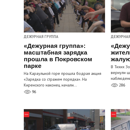
ДЕЖУРНАЯ ГРУППА
ДЕЖУРНАЯ
«Дежурная группа»:
«Дежу
масштабная зарядка
жител
прошла в Покровском
жалую
парке
В Тихих З
вернули ш
На Караульной горе прошла бодрая акция
наблюден
«Зарядка со стражем порядка». На
Киренского наконец начали…
286
96