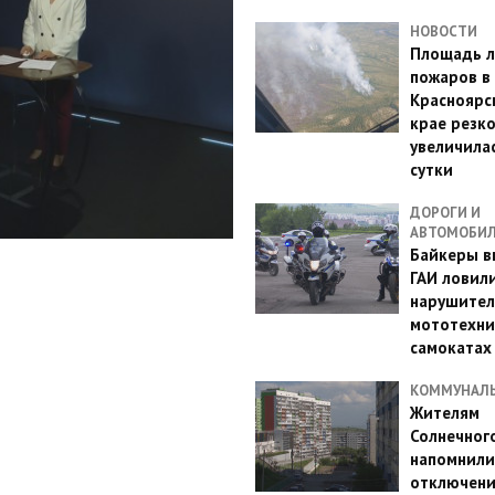
НОВОСТИ
Площадь л
пожаров в
Красноярс
крае резк
увеличилас
сутки
ДОРОГИ И
АВТОМОБИ
Байкеры в
ГАИ ловил
нарушител
мототехни
самокатах
КОММУНАЛ
Жителям
Солнечног
напомнили
отключен