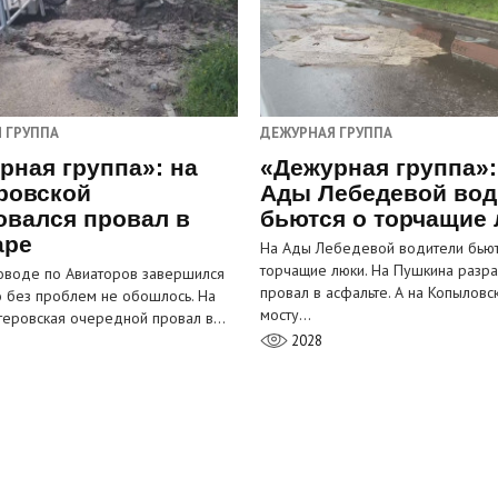
 ГРУППА
ДЕЖУРНАЯ ГРУППА
рная группа»: на
«Дежурная группа»:
ровской
Ады Лебедевой вод
овался провал в
бьются о торчащие
аре
На Ады Лебедевой водители бьют
торчащие люки. На Пушкина разра
оводе по Авиаторов завершился
провал в асфальте. А на Копыловс
о без проблем не обошлось. На
мосту…
теровская очередной провал в…
2028