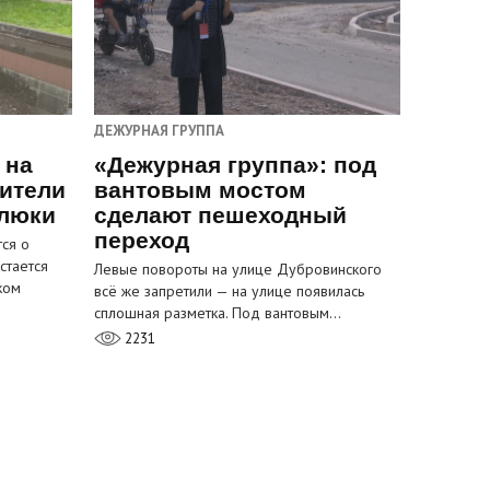
ДЕЖУРНАЯ ГРУППА
 на
«Дежурная группа»: под
ители
вантовым мостом
 люки
сделают пешеходный
переход
ся о
стается
Левые повороты на улице Дубровинского
ком
всё же запретили — на улице появилась
сплошная разметка. Под вантовым…
2231