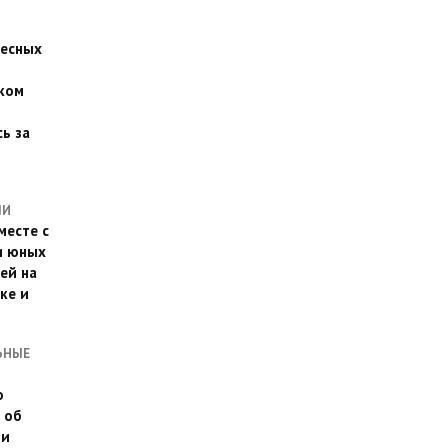
есных
ком
о
ь за
ЛИ
месте с
и юных
ей на
ке и
ЬНЫЕ
о
 об
ии