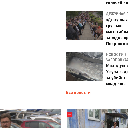
горячей в
ДЕЖУРНАЯ 
«Дежурная
группа»:
масштабн
зарядка п
Покровско
НОВОСТИ В
ЗАГОЛОВКА
Молодую м
Ужура зад
за убийств
младенца
Все новости