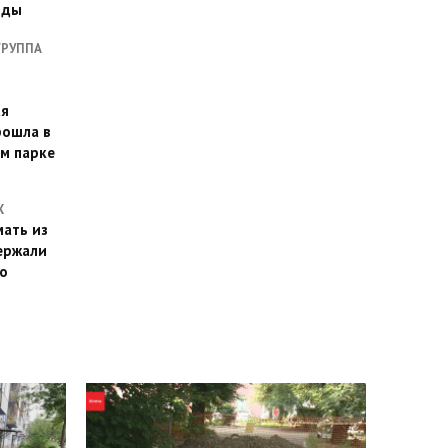
оды
ГРУППА
ая
рошла в
м парке
Х
ать из
ержали
о