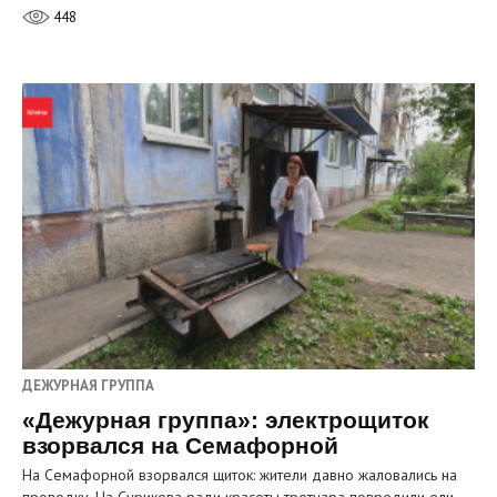
448
ДЕЖУРНАЯ ГРУППА
«Дежурная группа»: электрощиток
взорвался на Семафорной
На Семафорной взорвался щиток: жители давно жаловались на
проводку. На Сурикова ради красоты тротуара повредили ели.…