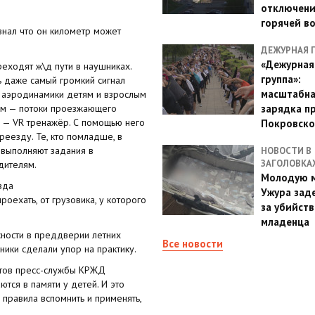
отключен
горячей в
 знал что он километр может
ДЕЖУРНАЯ 
«Дежурная
еходят ж\д пути в наушниках.
группа»:
 даже самый громкий сигнал
масштабн
е аэродинамики детям и взрослым
тям — потоки проезжающего
зарядка п
ия — VR тренажёр. С помощью него
Покровско
еезду. Те, кто помладше, в
 выполняют задания в
НОВОСТИ В
ЗАГОЛОВКА
дителям.
Молодую м
зда
Ужура зад
роехать, от грузовика, у которого
за убийств
младенца
ности в преддверии летних
Все новости
ики сделали упор на практику.
ктов пресс-службы КРЖД
ся в памяти у детей. И это
 правила вспомнить и применять,