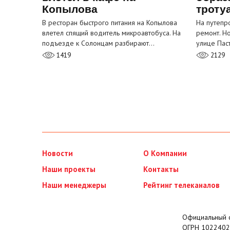
Копылова
троту
В ресторан быстрого питания на Копылова
На путепр
влетел спящий водитель микроавтобуса. На
ремонт. Н
подъезде к Солонцам разбирают…
улице Пас
1419
2129
Новости
О Компании
Наши проекты
Контакты
Наши менеджеры
Рейтинг телеканалов
Официальный с
ОГРН 1022402