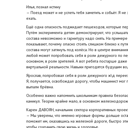
Илья, познал истину
— Поезд может и не успеть тебя заметить и собьёт. Я не
ехать.
Ещё одна опасность поджидает пешеходов, которые пер
Путём эксперимента детям демонстрируют, что услышать
состава невозможно и гарнитуру надо снять. На пример
показывают, почему опасно стоять слишком близко к пу
состава могут затянуть под колёса. Но в центре вниман
любой может попробовать себя в роли дежурного по пер
основном, в роли зрителей. А вот ребята постарше даже
виртуальной реальности. Навыки пригодятся будущим во
Ярослав, попробовал себя в роли дежурного ж\д перее
Я, получается, освобождал дорогу, чтобы машинист мог п
выпали брёвна.
Особенно важно напомнить школьникам правила безопас
каникул. Теории крайне мало, в основном железнодорожн
Карен ДАВОЯН, начальник сектора корпоративных прое
— Мы уверены, что именно игровые формы дольше остают
поможет им, оказавшись на железной дороге, быстро эти
чтобы сохранить свою жизнь и здоровье.