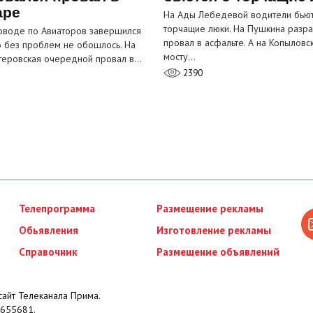
аре
На Ады Лебедевой водители бьют
торчащие люки. На Пушкина разра
оводе по Авиаторов завершился
провал в асфальте. А на Копыловс
о без проблем не обошлось. На
мосту…
теровская очередной провал в…
2390
Телепрограмма
Размещение рекламы
Обьявления
Изготовление рекламы
Справочник
Размещение объявлений
айт Телеканала Прима.
655681.