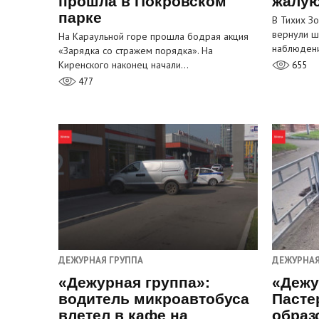
прошла в Покровском
жалую
парке
В Тихих З
вернули ш
На Караульной горе прошла бодрая акция
наблюден
«Зарядка со стражем порядка». На
Киренского наконец начали…
655
477
ДЕЖУРНАЯ ГРУППА
ДЕЖУРНАЯ
«Дежурная группа»:
«Дежу
водитель микроавтобуса
Пасте
влетел в кафе на
образ