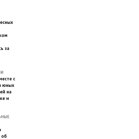
есных
ком
о
ь за
ЛИ
месте с
и юных
ей на
ке и
ЬНЫЕ
о
 об