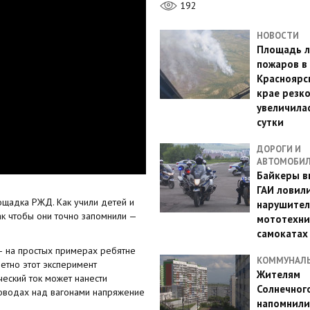
192
НОВОСТИ
Площадь л
пожаров в
Красноярс
крае резк
увеличилас
сутки
ДОРОГИ И
АВТОМОБИ
Байкеры в
ГАИ ловил
щадка РЖД. Как учили детей и
нарушител
ак чтобы они точно запомнили —
мототехни
самокатах
— на простых примерах ребятне
КОММУНАЛ
етно этот эксперимент
Жителям
ческий ток может нанести
Солнечног
проводах над вагонами напряжение
напомнили