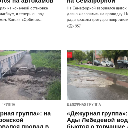
тся на автохамов
на Семафорной
орях на конечной остановке
На Семафорной взорвался щиток:
лагбаум, и теперь он под
давно жаловались на проводку. Н
ием. Жители «Орбиты»…
ради красоты тротуара повредил
957
 ГРУППА
ДЕЖУРНАЯ ГРУППА
рная группа»: на
«Дежурная группа»:
ровской
Ады Лебедевой вод
овался провал в
бьются о торчащие