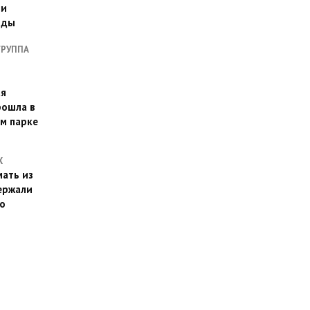
ии
оды
ГРУППА
ая
рошла в
м парке
Х
ать из
ержали
о