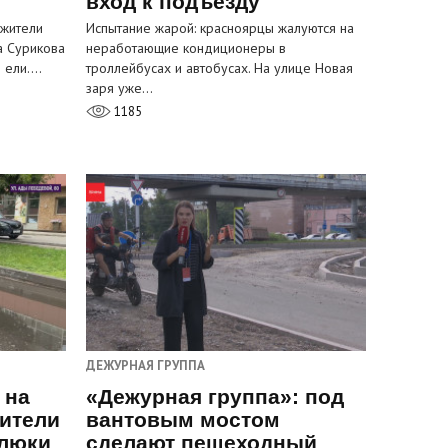
вход к подъезду
 жители
Испытание жарой: красноярцы жалуются на
а Сурикова
неработающие кондиционеры в
и ели.…
троллейбусах и автобусах. На улице Новая
заря уже…
1185
ДЕЖУРНАЯ ГРУППА
 на
«Дежурная группа»: под
ители
вантовым мостом
 люки
сделают пешеходный