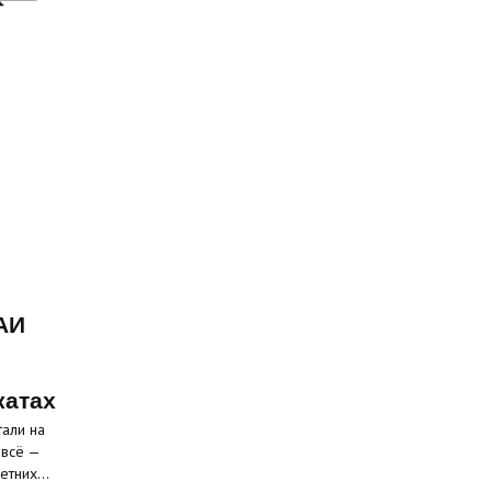
АИ
катах
али на
 всё —
летних…