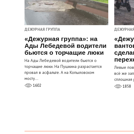
ДЕЖУРНАЯ ГРУППА
ДЕЖУРНАЯ
«Дежурная группа»: на
«Дежу
Ады Лебедевой водители
ванто
бьются о торчащие люки
сдела
перех
На Ады Лебедевой водители бьются о
торчащие люки. На Пушкина разрастается
Левые пов
провал в асфальте. А на Копыловском
всё же за
мосту…
сплошная 
1602
1858