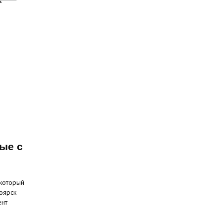
ые с
 который
оярск
ент