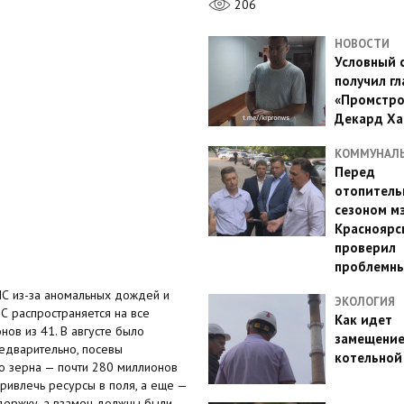
206
НОВОСТИ
Условный 
получил гл
«Промстро
Декард Ха
КОММУНАЛ
Перед
отопител
сезоном м
Красноярс
проверил
проблемн
ЧС из-за аномальных дождей и
ЭКОЛОГИЯ
С распространяется на все
Как идет
нов из 41. В августе было
замещени
едварительно, посевы
котельной
го зерна — почти 280 миллионов
ривлечь ресурсы в поля, а еще —
держку, а взамен должны были