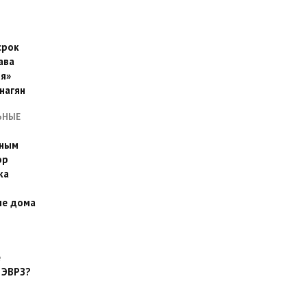
срок
ава
я»
нагян
ЬНЫЕ
ьным
эр
ка
ые дома
е
 ЭВРЗ?