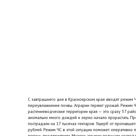
С завтрашнего дня в Красноярском крае вводят режим 
переувлажнения почвы. Аграрии теряют урожай. Режим Ч
растениеводческие территории края — это сразу 37 райо
аномально много дождей и зерно начало прорастать. Пр
пострадали на 17 тысячах гектаров. Ущерб от пропавше
рублей. Режим ЧС в этой ситуации поможет оперативно п
помочь предприятиям. Многие аграрии получали господ