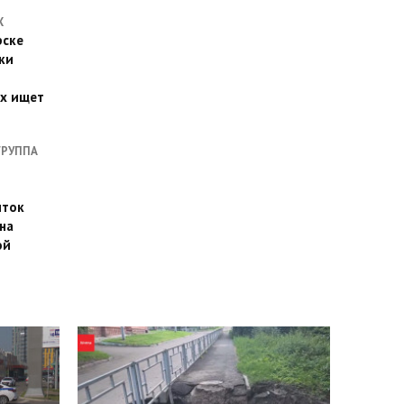
Х
рске
ки
их ищет
ГРУППА
иток
на
ой