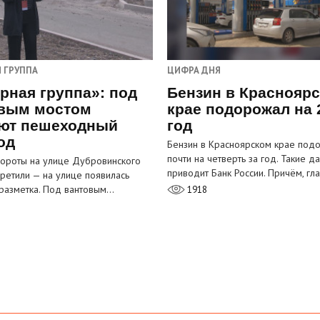
 ГРУППА
ЦИФРА ДНЯ
рная группа»: под
Бензин в Краснояр
вым мостом
крае подорожал на 
ют пешеходный
год
од
Бензин в Красноярском крае под
почти на четверть за год. Такие д
ороты на улице Дубровинского
приводит Банк России. Причём, г
претили — на улице появилась
разметка. Под вантовым…
1918