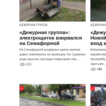
ДЕЖУРНАЯ ГРУППА
ДЕЖУРНАЯ
«Дежурная группа»:
«Дежу
электрощиток взорвался
Новой
на Семафорной
вход 
На Семафорной взорвался щиток: жители
Испытание
давно жаловались на проводку. На Сурикова
неработа
ради красоты тротуара повредили ели.…
троллейбу
заря уже
170
388