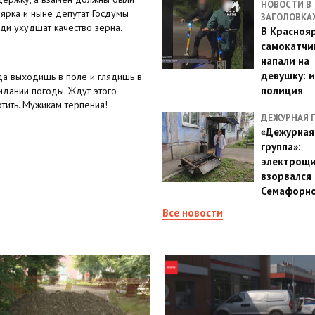
НОВОСТИ В
ярка и ныне депутат Госдумы
ЗАГОЛОВКА
ди ухудшат качество зерна.
В Красноя
самокатчи
напали на
девушку: 
а выходишь в поле и глядишь в
полиция
жидании погоды. Ждут этого
отить. Мужикам терпения!
ДЕЖУРНАЯ 
«Дежурная
группа»:
электрощ
взорвался 
Семафорн
Все новости