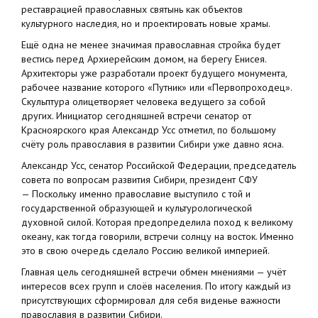
реставрацией православных святынь как объектов
культурного наследия, но и проектировать новые храмы.
Ещё одна не менее значимая православная стройка будет
вестись перед Архиерейским домом, на берегу Енисея.
Архитекторы уже разработали проект будущего монумента,
рабочее название которого «Путник» или «Первопроходец».
Скульптура олицетворяет человека ведущего за собой
других. Инициатор сегодняшней встречи сенатор от
Красноярского края Александр Усс отметил, по большому
счёту роль православия в развитии Сибири уже давно ясна.
Александр Усс, сенатор Российской Федерации, председатель
совета по вопросам развития Сибири, президент СФУ
— Поскольку именно православие выступило с той и
государственной образующей и культурологической
духовной силой. Которая предопределила поход к великому
океану, как тогда говорили, встречи солнцу на восток. Именно
это в свою очередь сделало Россию великой империей.
Главная цель сегодняшней встречи обмен мнениями — учёт
интересов всех групп и слоёв населения. По итогу каждый из
присутствующих сформировал для себя виденье важности
православия в развитии Сибири.