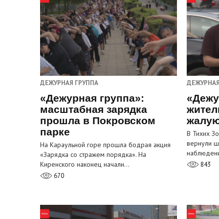
ДЕЖУРНАЯ ГРУППА
ДЕЖУРНАЯ
«Дежурная группа»:
«Дежу
масштабная зарядка
жител
прошла в Покровском
жалую
парке
В Тихих З
вернули ш
На Караульной горе прошла бодрая акция
наблюден
«Зарядка со стражем порядка». На
Киренского наконец начали…
843
670