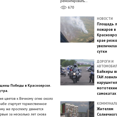
ремонтировать…
670
НОВОСТИ
Площадь л
пожаров в
Красноярс
крае резк
увеличилас
сутки
ДОРОГИ И
АВТОМОБИ
Байкеры в
ГАИ ловил
нарушител
вщины Победы в Красноярске.
мототехни
утра.
самокатах
ния цветов к Вечному огню около
рабе стартует торжественное
КОММУНАЛ
Жителям
ому же проспекту двинется
рвые за несколько лет снова
Солнечног