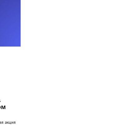
а
ом
ая акция