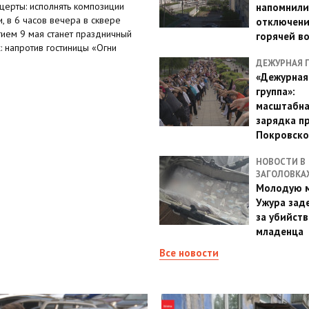
церты: исполнять композиции
напомнили
, в 6 часов вечера в сквере
отключен
ием 9 мая станет праздничный
горячей в
: напротив гостиницы «Огни
ДЕЖУРНАЯ 
«Дежурная
группа»:
масштабн
зарядка п
Покровско
НОВОСТИ В
ЗАГОЛОВКА
Молодую м
Ужура зад
за убийств
младенца
Все новости