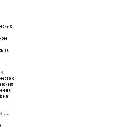
есных
ком
о
ь за
ЛИ
месте с
и юных
ей на
ке и
ЬНЫЕ
о