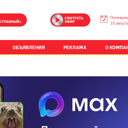
Понедель
СМОТРЕТЬ
К ГЛАВНЫЙ»
ЭФИР
10 август
ОБЪЯВЛЕНИЯ
РЕКЛАМА
О КОМПА