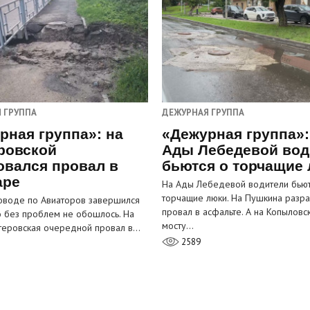
 ГРУППА
ДЕЖУРНАЯ ГРУППА
рная группа»: на
«Дежурная группа»:
ровской
Ады Лебедевой вод
овался провал в
бьются о торчащие
аре
На Ады Лебедевой водители бьют
торчащие люки. На Пушкина разра
оводе по Авиаторов завершился
провал в асфальте. А на Копыловс
о без проблем не обошлось. На
мосту…
теровская очередной провал в…
2589