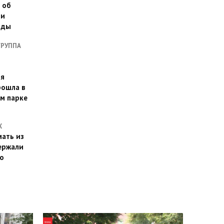
 об
ии
оды
ГРУППА
ая
рошла в
м парке
Х
ать из
ержали
о