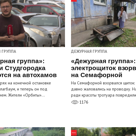
 ГРУППА
ДЕЖУРНАЯ ГРУППА
рная группа»:
«Дежурная группа»:
и Студгородка
электрощиток взор
тся на автохамов
на Семафорной
орях на конечной остановке
На Семафорной взорвался щиток:
лагбаум, и теперь он под
давно жаловались на проводку. Н
ием. Жители «Орбиты»…
ради красоты тротуара повредил
1176