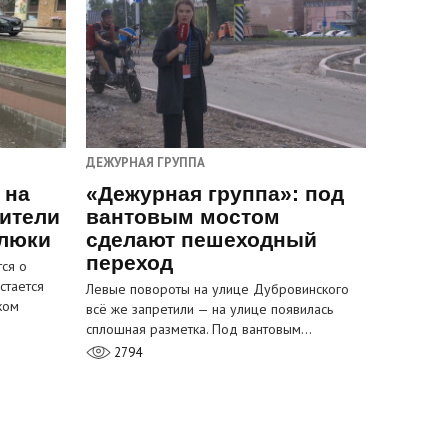
ДЕЖУРНАЯ ГРУППА
 на
«Дежурная группа»: под
ители
вантовым мостом
 люки
сделают пешеходный
переход
ся о
стается
Левые повороты на улице Дубровинского
ком
всё же запретили — на улице появилась
сплошная разметка. Под вантовым…
2794