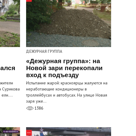
ДЕЖУРНАЯ ГРУППА
«Дежурная группа»: на
вался
Новой зари перекопали
вход к подъезду
 жители
Испытание жарой: красноярцы жалуются на
а Сурикова
неработающие кондиционеры в
и ели.…
троллейбусах и автобусах. На улице Новая
заря уже…
1386