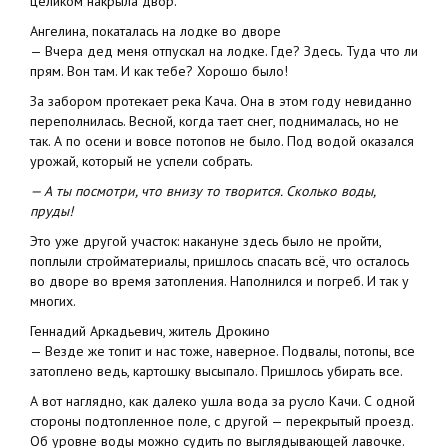
целиком накрыла двор.
Ангелина, покаталась на лодке во дворе
— Вчера дед меня отпускал на лодке. Где? Здесь. Туда что ли
прям. Вон там. И как тебе? Хорошо было!
За забором протекает река Кача. Она в этом году невиданно
переполнилась. Весной, когда тает снег, поднималась, но не
так. А по осени и вовсе потопов не было. Под водой оказался
урожай, который не успели собрать.
— А ты посмотри, что внизу то творится. Сколько воды,
пруды!
Это уже другой участок: накануне здесь было не пройти,
поплыли стройматериалы, пришлось спасать всё, что осталось
во дворе во время затопления. Наполнился и погреб. И так у
многих.
Геннадий Аркадьевич, житель Дрокино
— Везде же топит и нас тоже, наверное. Подвалы, потопы, все
затоплено ведь, картошку высыпало. Пришлось убирать все.
А вот наглядно, как далеко ушла вода за русло Качи. С одной
стороны подтопленное поле, с другой — перекрытый проезд.
Об уровне воды можно судить по выглядывающей лавочке.