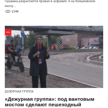
Пушкина разрастается провал в асфальте. А на Копыловском
мосту…
1544
ДЕЖУРНАЯ ГРУППА
«Дежурная группа»: под вантовым
мостом сделают пешеходный