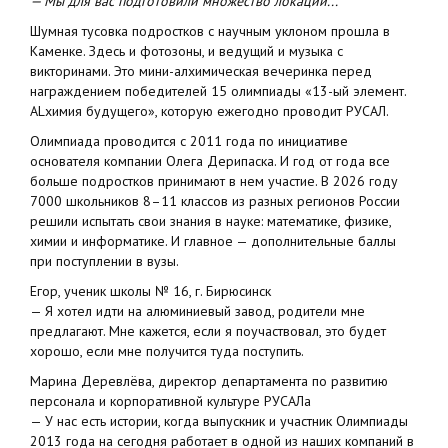
— Мы для вас подготовили множество локаций...
Шумная тусовка подростков с научным уклоном прошла в
Каменке. Здесь и фотозоны, и ведущий и музыка с
викторинами. Это мини-алхимическая вечеринка перед
награждением победителей 15 олимпиады «13-ый элемент.
ALхимия будущего», которую ежегодно проводит РУСАЛ.
Олимпиада проводится с 2011 года по инициативе
основателя компании Олега Дерипаска. И год от года все
больше подростков принимают в нем участие. В 2026 году
7000 школьников 8–11 классов из разных регионов России
решили испытать свои знания в науке: математике, физике,
химии и информатике. И главное — дополнительные баллы
при поступлении в вузы.
Егор, ученик школы № 16, г. Бирюсинск
— Я хотел идти на алюминиевый завод, родители мне
предлагают. Мне кажется, если я поучаствовал, это будет
хорошо, если мне получится туда поступить.
Марина Деревлёва, директор департамента по развитию
персонала и корпоративной культуре РУСАЛа
— У нас есть истории, когда выпускник и участник Олимпиады
2013 года на сегодня работает в одной из наших компаний в