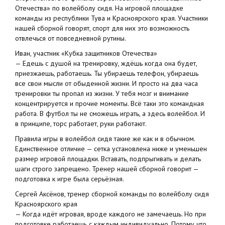
Отечества» по волейболу сидя. На игровой площадке
команды из республики Тува и Красноярского края. Участники
нашей сборной говорят, спорт для них это возможность
отвлечься от повседневной рутины.
Иван, участник «Кубка защитников Отечества»
— Едешь с душой на тренировку, ждёшь когда она будет,
приезжаешь, работаешь. Ты убираешь телефон, убираешь
все свои мысли от обыденной жизни. И просто на два часа
тренировки ты пропал из жизни. У тебя мозг и внимание
концентрируется и прочие моменты. Всё таки это командная
работа. В футбол ты не сможешь играть, а здесь волейбол. И
в принципе, торс работает, руки работают.
Правила игры в волейбол сидя такие же как и в обычном.
Единственное отличие — сетка установлена ниже и уменьшен
размер игровой площадки. Вставать, подпрыгивать и делать
шаги строго запрещено. Тренер нашей сборной говорит —
подготовка к игре была серьёзная.
Сергей Аксёнов, тренер сборной команды по волейболу сидя
Красноярского края
— Когда идёт игровая, вроде каждого не замечаешь. Но при
подготовке работаешь с каждым индивидуально. Потому что