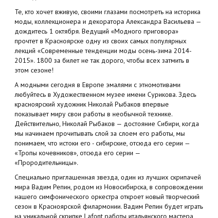
Те, кто хочет вживую, своими глазами посмотреть на историка
моды, коллекционера и декоратора Александра Васильева —
дождитесь 1 октября. Ведущий «Модного приговора»
прочтет в Красноярске одну из своих самых популярных
лекций «Современные тенденции моды осень-зима 2014-
2015». 1800 за билет не так дорого, чтобы всех затмить в
этом сезоне!
А модными сегодня в Европе эмалями с этномотивами
любуйтесь в Художественном музее имени Сурикова. Здесь
красноярский художник Николай Рыбаков впервые
показывает миру свои работы в необычной технике.
Действительно, Николай Рыбаков — достояние Сибири, когда
мы начинаем прочитывать слой за слоем его работы, мы
понимаем, что истоки его - сибирские, отсюда его серии —
«Тропы кочевников», отсюда его серии —
«Прородительницы».
Специально приглашенная звезда, один из лучших скрипачей
мира Вадим Репин, родом из Новосибирска, в сопровождении
нашего симфонического оркестра откроет новый творческий
сезон в Красноярской филармонии. Вадим Репин будет играть
на уникальной скрипке Lafont работы итальянского мастера,