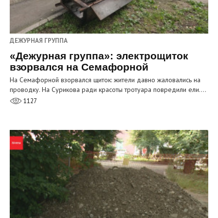
ДЕЖУРНАЯ ГРУППА
«Дежурная группа»: электрощиток
взорвался на Семафорной
На Семафорной взорвался щиток: жители давно жаловались на
проводку. На Сурикова ради красоты тротуара повредили ели.…
1127