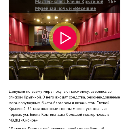
Мастер-класс Елены Крыгиной,
16+
Музейная ночь и «Весеннее
рандеву»
Девушки по всему миру покупают косметику, сверяясь со
списком Крыгиной. В него входят средства, рекомендованные
мега-популярным бьюти-блогером и визажистом Еленой
Крыгиной. 31 мая полезные советы можно услышать из
первых уст. Елена Крыгина даст большой мастер-класс в
МВДЦ «Сибирь».
23 мая на Театральной площади пройдет глобальный