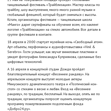
танцевальный фестиваль «Трайблизация». Мастер-классы по
трайблу, шоу-выступления, много-много разной музыки и
глобальный флешмоб, который будет сниматься с высоты.
Кстати, организаторы фестиваля — танцевальная школа
«Манго» дарит сертификаты на обучение всем, кто наклеит
логотип «Трайблизации» на стекло автомобиля. Все детали в
группе фестиваля в контакте.
18 апреля в 20:00 стартует музейная ночь «Свободный атом».
Арт-объекты, перфомансы и аудиофотовыставка «Vinil &
Serebro». Гости услышат, как звучат виниловые пластинки и
увидят фотографии Александра Куприянова, сделанные без
цифровых технологий.
А 16 апреля в концертной студии Дождя пройдет
благотворительный концерт «Весеннее рандеву». На
апрельском концерте выступят молодые актеры
Минусинского драматического театра и «Поэтический нон-
стоп» со стихами о весне и любви. Вход на «Весеннее
рандеву», по традиции, бесплатный. На выходе, опять же по
традиции, организаторы попросят оценить концертную
программу пожертвованием подопечным фонда
«Добро24.ру».