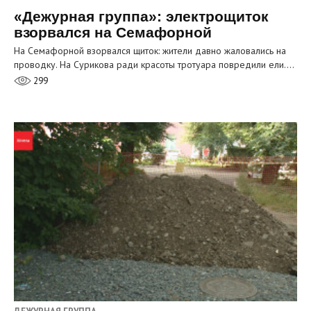
«Дежурная группа»: электрощиток
взорвался на Семафорной
На Семафорной взорвался щиток: жители давно жаловались на
проводку. На Сурикова ради красоты тротуара повредили ели.…
299