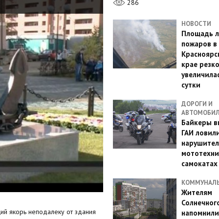
286
НОВОСТИ
Площадь л
пожаров в
Красноярс
крае резк
увеличилас
сутки
ДОРОГИ И
АВТОМОБИ
Байкеры в
ГАИ ловил
нарушител
мототехни
самокатах
КОММУНАЛ
Жителям
Солнечног
ий якорь неподалеку от здания
напомнили