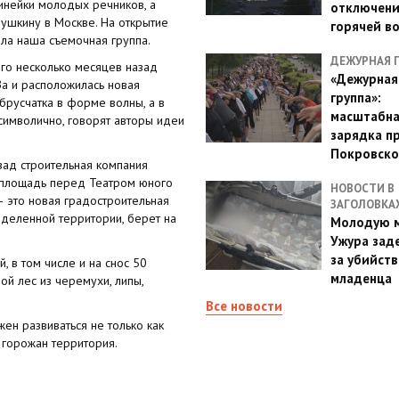
линейки молодых речников, а
отключен
Пушкину в Москве. На открытие
горячей в
ла наша съемочная группа.
ДЕЖУРНАЯ 
его несколько месяцев назад
«Дежурная
За и расположилась новая
группа»:
 брусчатка в форме волны, а в
масштабн
символично, говорят авторы идеи
зарядка п
Покровско
зад строительная компания
и площадь перед Театром юного
НОВОСТИ В
— это новая градостроительная
ЗАГОЛОВКА
еделенной территории, берет на
Молодую м
Ужура зад
за убийств
 в том числе и на снос 50
младенца
ой лес из черемухи, липы,
Все новости
ен развиваться не только как
 горожан территория.