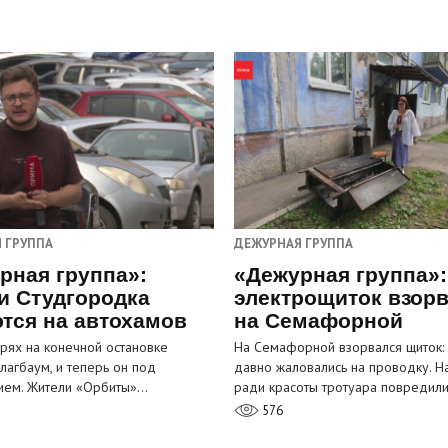
 ГРУППА
ДЕЖУРНАЯ ГРУППА
рная группа»:
«Дежурная группа»:
и Студгородка
электрощиток взор
тся на автохамов
на Семафорной
орях на конечной остановке
На Семафорной взорвался щиток:
лагбаум, и теперь он под
давно жаловались на проводку. Н
ием. Жители «Орбиты»…
ради красоты тротуара повредил
576