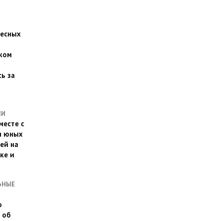
есных
ком
о
ь за
ЛИ
месте с
и юных
ей на
ке и
ЬНЫЕ
о
 об