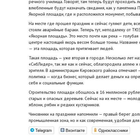
речного училища. Говорят, там теперь будут проходить 
влюбленные будут назначать свидания, как у памятника 
Якорной площади, где и расположился монумент, побыва
На месте где прошел праздник и сейчас гуляют дети, вс
стояли аварийные бараки. Теперь тут, неподалеку от ТЮ
«Якорная площадь». Это место почти как река — голубая
центре настоящий якорь весом больше тонны. Название 
— эта площадь, которая притягивает людей.
Такая площадь — уже вторая в городе. Несколько лет на
«СибЛидер», так же как и сейчас, облагородила аллею 
зрителя. В администрации Кировского района отмечают 
политика — когда бизнес, который делает деньги на опр
себя и социальные функции.
Строительство площади обошлось в 16 миллионов рублей,
старых и опасных деревьев. Сейчас на их месте — молод
яблони, рябин и редких кустарников.
Чиновники на празднике напомнили — правый берег долж
промышленная зона, но и как современная, удобная для
Telegram
Вконтакте
Одноклассники