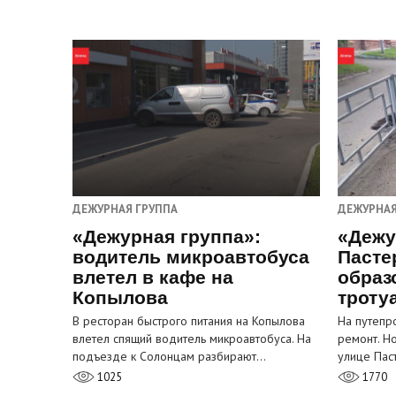
ДЕЖУРНАЯ ГРУППА
ДЕЖУРНАЯ
«Дежурная группа»:
«Дежу
водитель микроавтобуса
Пасте
влетел в кафе на
образ
Копылова
троту
В ресторан быстрого питания на Копылова
На путепр
влетел спящий водитель микроавтобуса. На
ремонт. Н
подъезде к Солонцам разбирают…
улице Пас
1025
1770