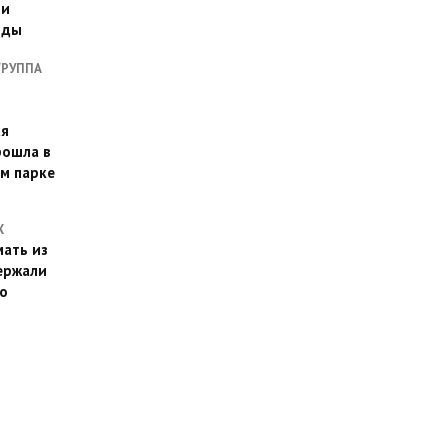
ии
оды
ГРУППА
ая
рошла в
м парке
Х
ать из
ержали
о