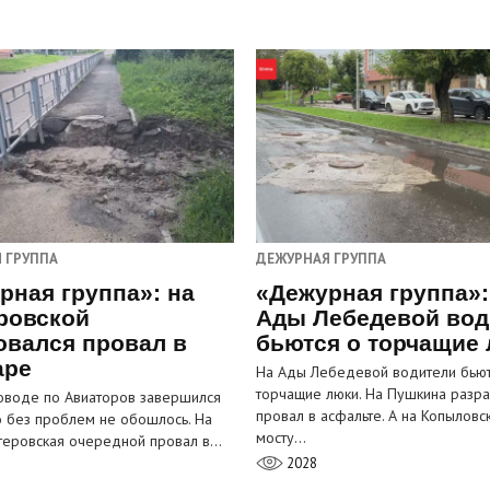
 ГРУППА
ДЕЖУРНАЯ ГРУППА
рная группа»: на
«Дежурная группа»:
ровской
Ады Лебедевой вод
овался провал в
бьются о торчащие
аре
На Ады Лебедевой водители бьют
торчащие люки. На Пушкина разра
оводе по Авиаторов завершился
провал в асфальте. А на Копыловс
о без проблем не обошлось. На
мосту…
теровская очередной провал в…
2028