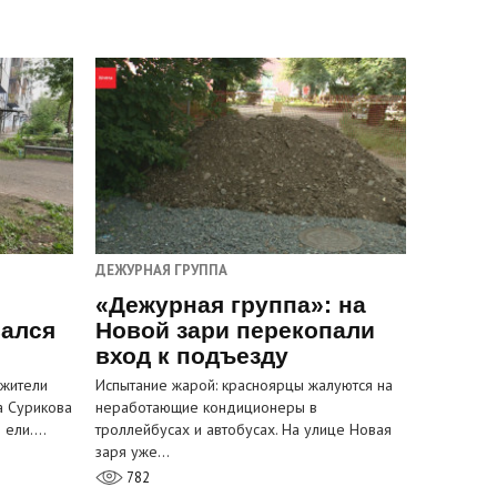
ДЕЖУРНАЯ ГРУППА
«Дежурная группа»: на
вался
Новой зари перекопали
вход к подъезду
 жители
Испытание жарой: красноярцы жалуются на
а Сурикова
неработающие кондиционеры в
и ели.…
троллейбусах и автобусах. На улице Новая
заря уже…
782