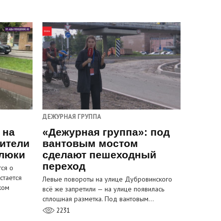
ДЕЖУРНАЯ ГРУППА
 на
«Дежурная группа»: под
ители
вантовым мостом
 люки
сделают пешеходный
переход
ся о
стается
Левые повороты на улице Дубровинского
ком
всё же запретили — на улице появилась
сплошная разметка. Под вантовым…
2231