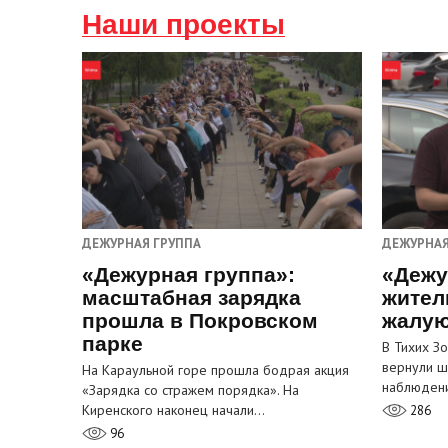
Наши проекты
ДЕЖУРНАЯ ГРУППА
ДЕЖУРНАЯ
«Дежурная группа»:
«Дежу
масштабная зарядка
жител
прошла в Покровском
жалую
парке
В Тихих З
вернули ш
На Караульной горе прошла бодрая акция
наблюден
«Зарядка со стражем порядка». На
Киренского наконец начали…
286
96