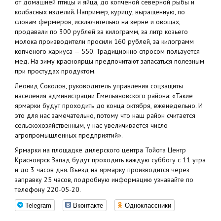
от домашней птицы и яйца, до копченой северной рыбы и
колбасных изделий. Например, курицу, выращенную, по
словам фермеров, исключительно на зерне и овощах,
продавали по 300 рублей за килограмм, за литр козьего
молока производители просили 160 рублей, за килограмм
копченого хариуса — 550. Традиционно спросом пользуется
мед. На зиму красноярцы предпочитают запасаться полезным
при простудах продуктом.
Леонид Соколов, руководитель управления соцзащиты
населения администрации Емельяновского района: «Такие
ярмарки будут проходить до конца октября, еженедельно. И
это для нас замечательно, потому что наш район считается
сельскохозяйственным, у нас увеличивается число
агропромышленных предприятий».
Ярмарки на площадке дилерского центра Тойота Центр
Красноярск Запад будут проходить каждую субботу с 11 утра
и до 3 часов дня. Въезд на ярмарку производится через
заправку 25 часов, подробную информацию узнавайте по
телефону 220-05-20.
Telegram
Вконтакте
Одноклассники