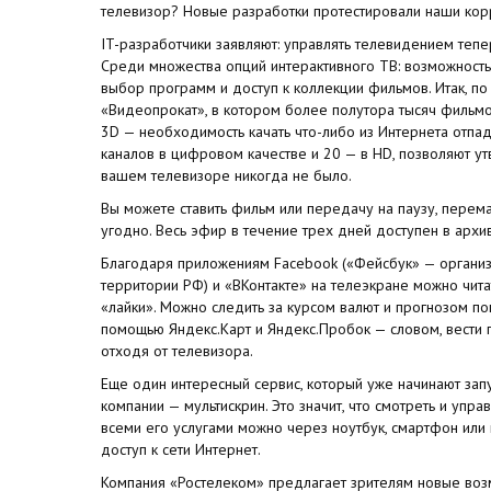
телевизор? Новые разработки протестировали наши кор
IT-разработчики заявляют: управлять телевидением теп
Среди множества опций интерактивного ТВ: возможность
выбор программ и доступ к коллекции фильмов. Итак, по
«Видеопрокат», в котором более полутора тысяч фильм
3D — необходимость качать что-либо из Интернета отпад
каналов в цифровом качестве и 20 — в HD, позволяют у
вашем телевизоре никогда не было.
Вы можете ставить фильм или передачу на паузу, перема
угодно. Весь эфир в течение трех дней доступен в архи
Благодаря приложениям Facebook («Фейсбук» — организ
территории РФ) и «ВКонтакте» на телеэкране можно читат
«лайки». Можно следить за курсом валют и прогнозом по
помощью Яндекс.Карт и Яндекс.Пробок — словом, вести 
отходя от телевизора.
Еще один интересный сервис, который уже начинают зап
компании — мультискрин. Это значит, что смотреть и упра
всеми его услугами можно через ноутбук, смартфон или 
доступ к сети Интернет.
Компания «Ростелеком» предлагает зрителям новые воз