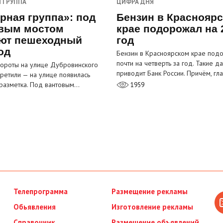
 ГРУППА
ЦИФРА ДНЯ
рная группа»: под
Бензин в Краснояр
вым мостом
крае подорожал на 
ют пешеходный
год
од
Бензин в Красноярском крае под
почти на четверть за год. Такие д
ороты на улице Дубровинского
приводит Банк России. Причём, г
претили — на улице появилась
разметка. Под вантовым…
1959
Телепрограмма
Размещение рекламы
Обьявления
Изготовление рекламы
Справочник
Размещение объявлений