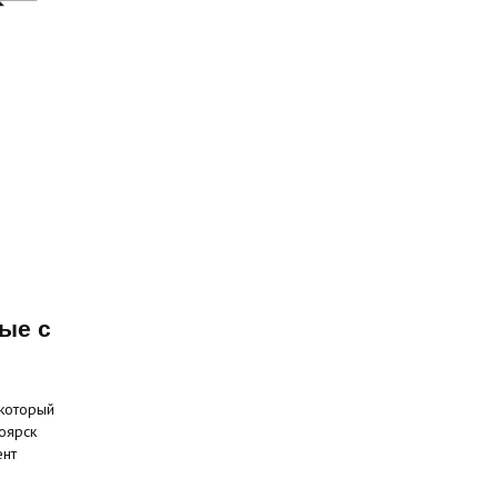
ые с
 который
оярск
ент