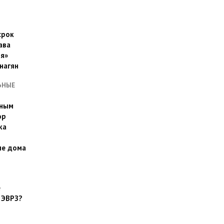
срок
ава
я»
нагян
ЬНЫЕ
ьным
эр
ка
ые дома
е
 ЭВРЗ?