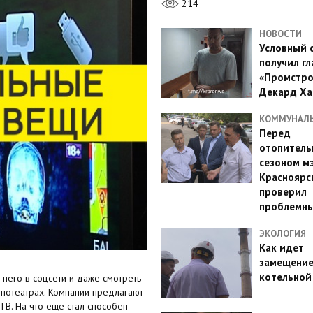
214
НОВОСТИ
Условный 
получил гл
«Промстро
Декард Ха
КОММУНАЛ
Перед
отопител
сезоном м
Красноярс
проверил
проблемн
ЭКОЛОГИЯ
Как идет
замещени
котельной
 него в соцсети и даже смотреть
нотеатрах. Компании предлагают
ТВ. На что еще стал способен