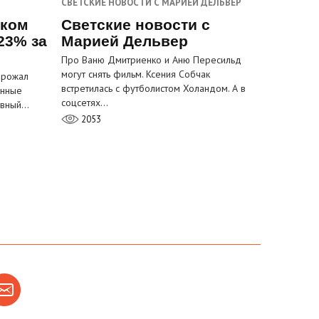
СВЕТСКИЕ НОВОСТИ С МАРИЕЙ ДЕЛЬВЕР
ском
Светские новости с
23% за
Марией Дельвер
Про Ваню Дмитриенко и Аню Пересильд
могут снять фильм. Ксения Собчак
орожал
встретилась с футболистом Холандом. А в
анные
соцсетях…
лавный…
2053