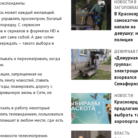
НОВОСТИ В
респонденты.
ЗАГОЛОВКА
ерь может каждый желающий.
В Красноя
 управлять просмотром, богатый
самокатчи
 порядку. С сервисом
напали на
ов и сериалов в форматах HD и
девушку: 
ает сама собой. А две сотни
полиция
тверждать — такого выбора в
ДЕЖУРНАЯ 
«Дежурная
тывать и пересматривать, когда
группа»:
ве.
электрощ
ация, запрещенная на
взорвался 
ь ленту новостей, ставить
Семафорн
годы, планировать дорогу с
привычную жизнь в Сети, не
НОВОСТИ
Красноярц
ускать в работу некоторые
предлагаю
влять телевидением, пользоваться
выбрать т
планшет в любом месте, где есть
аэропорта
ВЛАСТЬ
можности телесмотрения.