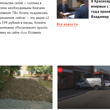
В Красноя
тельства сетей — «оптика в
впервые с
всеми необходимыми благами:
года прил
ивное ТВ». Кстати, подключать
Владимир 
дложение сейчас — это акция «2
а 399 рублей в месяц. Успейте
Все новости
 компании «Ростелеком» просто:
ку на сайте rt.ru. Оставить