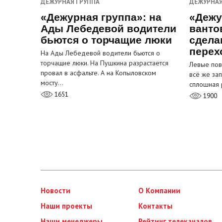
ДЕЖУРНАЯ ГРУППА
ДЕЖУРНАЯ
«Дежурная группа»: на
«Дежу
Ады Лебедевой водители
ванто
бьются о торчащие люки
сдела
перех
На Ады Лебедевой водители бьются о
торчащие люки. На Пушкина разрастается
Левые пов
провал в асфальте. А на Копыловском
всё же за
мосту…
сплошная 
1651
1900
Новости
О Компании
Наши проекты
Контакты
Наши менеджеры
Рейтинг телеканалов