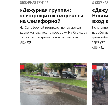
ДЕЖУРНАЯ ГРУППА
ДЕЖУРНАЯ
«Дежурная группа»:
«Дежу
электрощиток взорвался
Новой
на Семафорной
вход 
На Семафорной взорвался щиток: жители
Испытание
давно жаловались на проводку. На Сурикова
неработа
ради красоты тротуара повредили ели.…
троллейбу
заря уже
235
431