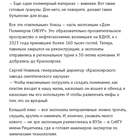
— Еще один полимерный материал — вивилен. Вот такие
готовые гранулы. Для него, не поверите, делают такие
бутылочки для воды.
Все эти «тактильные» боксы — часть экспозиции «Дом
Полимеров СИБУР». Это образовательно-просветительское
пространство о нефтегазохимии, возникшее на ВДНХ, и с
2023 года принявшее более 160 тысяч гостей. Теперь
павильон закрылся на реконструкцию, а экспонаты
отправились в региональное турне к 30-летию компании. И
добрались до Красноярска.
Сергей Новиков, генеральный директор «Красноярского
завода синтетического каучука»
— Чтобы максимально погрузить и создать понимание, как
пластик входит в нашу жизнь, насколько он вошел в обиход и
насколько мы его используем. И чтобы развенчать мифы о
том, что он вредный.
Большой плюс — все экспонаты интерактивные: можно трогать,
слушать, крутить и нажимать. И, конечно, узнавать много
нового — не зря экспозиция разместилась в ВУЗе — в СибГУ
имени Решетнева, где и готовят инженеров-экспертов по
химическим технологиям.