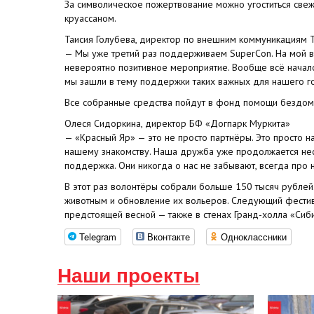
За символическое пожертвование можно угоститься свеж
круассаном.
Таисия Голубева, директор по внешним коммуникациям Т
— Мы уже третий раз поддерживаем SuperCon. На мой вз
невероятно позитивное мероприятие. Вообще всё начало
мы зашли в тему поддержки таких важных для нашего г
Все собранные средства пойдут в фонд помощи бездом
Олеся Сидоркина, директор БФ «Догпарк Муркита»
— «Красный Яр» — это не просто партнёры. Это просто 
нашему знакомству. Наша дружба уже продолжается неск
поддержка. Они никогда о нас не забывают, всегда про н
В этот раз волонтёры собрали больше 150 тысяч рублей
животным и обновление их вольеров. Следующий фести
предстоящей весной — также в стенах Гранд-холла «Сиб
Telegram
Вконтакте
Одноклассники
Наши проекты