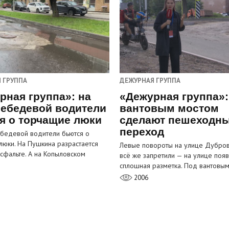
 ГРУППА
ДЕЖУРНАЯ ГРУППА
рная группа»: на
«Дежурная группа»:
ебедевой водители
вантовым мостом
я о торчащие люки
сделают пешеходн
переход
бедевой водители бьются о
люки. На Пушкина разрастается
Левые повороты на улице Дубров
асфальте. А на Копыловском
всё же запретили — на улице появ
сплошная разметка. Под вантовы
2006