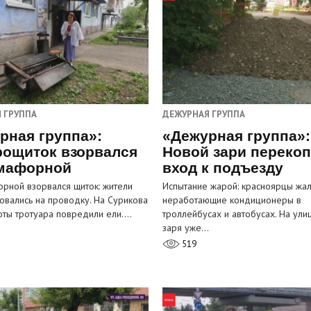
 ГРУППА
ДЕЖУРНАЯ ГРУППА
рная группа»:
«Дежурная группа»:
рощиток взорвался
Новой зари переко
мафорной
вход к подъезду
рной взорвался щиток: жители
Испытание жарой: красноярцы жал
овались на проводку. На Сурикова
неработающие кондиционеры в
оты тротуара повредили ели.…
троллейбусах и автобусах. На ули
заря уже…
519