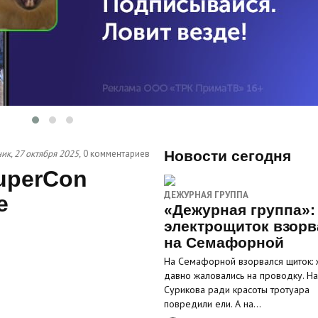
к, 27 октября 2025,
0 комментариев
Новости сегодня
uperCon
ДЕЖУРНАЯ ГРУППА
е
«Дежурная группа»:
электрощиток взорв
на Семафорной
На Семафорной взорвался щиток: 
давно жаловались на проводку. На
Сурикова ради красоты тротуара
повредили ели. А на…