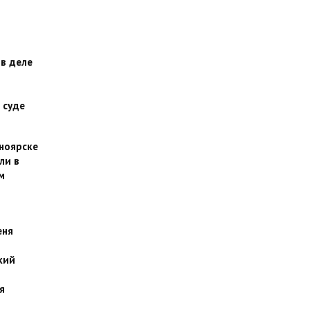
 в деле
 суде
сноярске
ли в
м
еня
кий
я