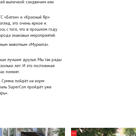
ей выпечкой: сэндвичем или
С «Батон» и «Красный Яр»
гляд, это очень яркое и
сь с того, что в прошлом году
орода знаковых мероприятий.
ным животным «Муркита».
наши лучшие друзья. Мы так рады
олько лет. И это постоянная
ас помнят.
. Сумма пойдёт на корм
валь SuperCon пройдёт уже
ирь».