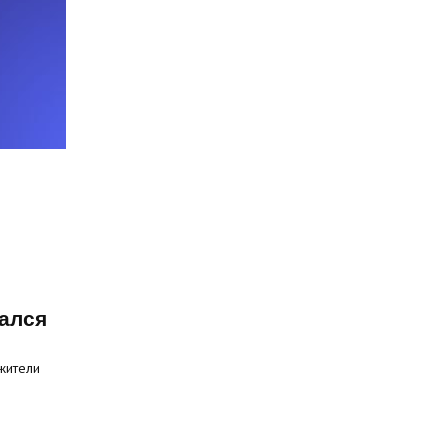
ался
жители