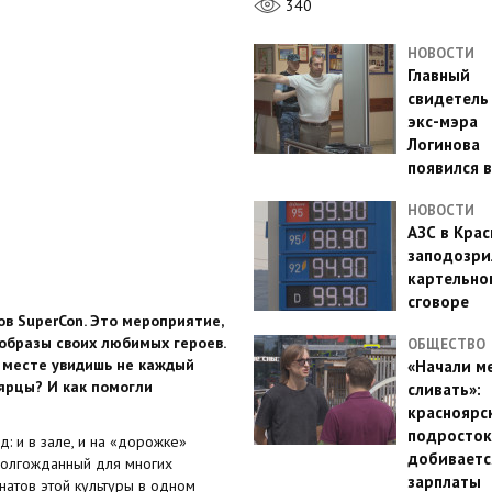
340
НОВОСТИ
Главный
свидетель
экс-мэра
Логинова
появился в
НОВОСТИ
АЗС в Кра
заподозри
картельно
сговоре
ов SuperCon. Это мероприятие,
образы своих любимых героев.
ОБЩЕСТВО
м месте увидишь не каждый
«Начали м
ярцы? И как помогли
сливать»:
красноярс
подросток
: и в зале, и на «дорожке»
добиваетс
 долгожданный для многих
зарплаты
натов этой культуры в одном