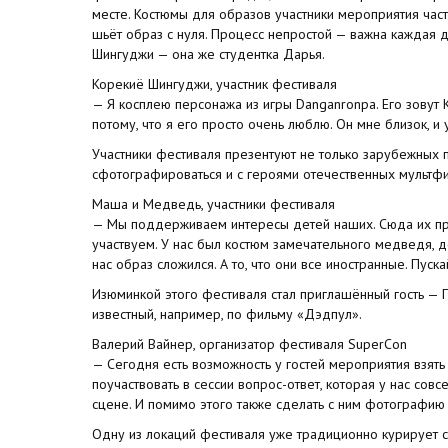
месте. Костюмы для образов участники мероприятия часто
шьёт образ с нуля. Процесс непростой — важна каждая д
Шингуджи — она же студентка Дарья.
Корекиё Шингуджи, участник фестиваля
— Я косплею персонажа из игры Danganronpa. Его зовут
потому, что я его просто очень люблю. Он мне близок, и
Участники фестиваля презентуют не только зарубежных
сфотографироваться и с героями отечественных мультф
Маша и Медведь, участники фестиваля
— Мы поддерживаем интересы детей наших. Сюда их пр
участвуем. У нас был костюм замечательного медведя, д
нас образ сложился. А то, что они все иностранные. Пуск
Изюминкой этого фестиваля стал приглашённый гость — П
известный, например, по фильму «Дэдпул».
Валерий Вайнер, организатор фестиваля SuperCon
— Сегодня есть возможность у гостей мероприятия взять
поучаствовать в сессии вопрос-ответ, которая у нас совс
сцене. И помимо этого также сделать с ним фотографию 
Одну из локаций фестиваля уже традиционно курирует с