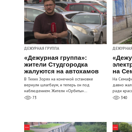
ДЕЖУРНАЯ ГРУППА
ДЕЖУРНАЯ
«Дежурная группа»:
«Дежу
жители Студгородка
элект
жалуются на автохамов
на Се
В Тихих Зорях на конечной остановке
На Семафо
вернули шлагбаум, и теперь он под
давно жал
наблюдением. Жители «Орбиты»…
ради крас
73
340