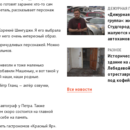
 готовят заранее: кто-то сам
ДЕЖУРНАЯ 
еталь, рассказывает персонаж
«Дежурная
группа»: ж
Студгород
 Корекиё Шингуджи. Я его выбрала
жалуются 
 у него очень интересный образ.
автохамов
 причудливых персонажей. Можно
РАЗНОЕ
ильмов.
Историчес
здание на
ивезли и тоже маленько
Лебедево
обавили Машеньку, и вот такой у
отреставр
ай наши, наши родные.
под кофе
ётр Гланц — актёр озвучки,
Все новости
 автограф у Петра. Также
ем скоро состоится на главной
себе на память.
еть гастрономов «Красный Яр».