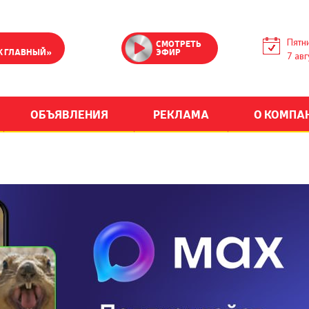
Пятн
СМОТРЕТЬ
К ГЛАВНЫЙ»
ЭФИР
7 авг
ОБЪЯВЛЕНИЯ
РЕКЛАМА
О КОМПА