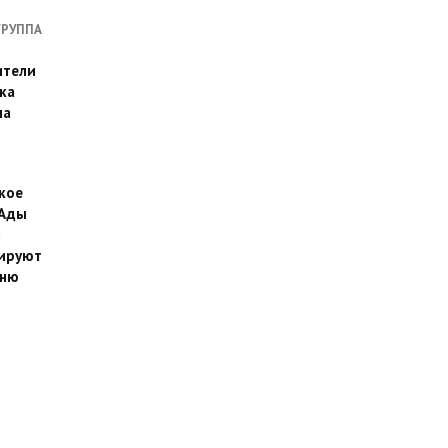
ГРУППА
ители
ка
на
кое
 Ады
й
ируют
йню