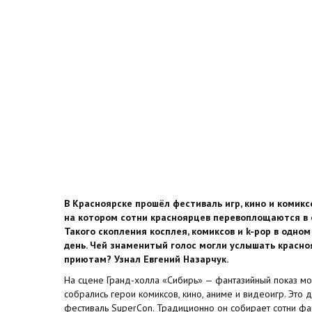
В Красноярске прошёл фестиваль игр, кино и комикс
на котором сотни красноярцев перевоплощаются в 
Такого скопления косплея, комиксов и k-pop в одно
день. Чей знаменитый голос могли услышать красно
приютам? Узнал Евгений Назарчук.
На сцене Гранд-холла «Сибирь» — фантазийный показ мод
собрались герои комиксов, кино, аниме и видеоигр. Это
фестиваль SuperCon. Традиционно он собирает сотни фа