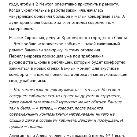
году, чтобы в 2 Newton оперативно приступить к ремонту.
Когда укрепительные работы закончили, началась
«внутрянка»: обновили большой и малый концертные залы. А
аудитории стали больше за счёт отделки современным
материалом.
Максим Сиротинин, депутат Красноярского городского Совета
— Это вообще историческое событие — такой капитальный
ремонт. Заменили электрику, систему отопления.
Перепланировка произошла уже под требования
руководства школы и ребятишек, которым будет комфортно
заниматься в новых стенах. Важный момент для акустики и
комфорта — в школе появилась долгожданная звукоизоляция
между кабинетами.
— Что самое главное для музыканта — это слух. Но если в
соседнем кабинете кто‑то играет на другом инструменте,
даже самый талантливый музыкант может сбиться. Раньше
так и было. — А теперь, — говорят, после ремонта
современными композитными материалами ничего не
слышно даже в соседнем кабинете. Зайдем и послушаем. И
правда — тишина.
Александра и Арина, ученицы музыкальной школы № 3 им. Б.