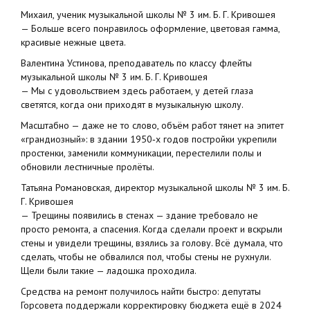
Михаил, ученик музыкальной школы № 3 им. Б. Г. Кривошея
— Больше всего понравилось оформление, цветовая гамма,
красивые нежные цвета.
Валентина Устинова, преподаватель по классу флейты
музыкальной школы № 3 им. Б. Г. Кривошея
— Мы с удовольствием здесь работаем, у детей глаза
светятся, когда они приходят в музыкальную школу.
Масштабно — даже не то слово, объём работ тянет на эпитет
«грандиозный»: в здании 1950‑х годов постройки укрепили
простенки, заменили коммуникации, перестелили полы и
обновили лестничные пролёты.
Татьяна Романовская, директор музыкальной школы № 3 им. Б.
Г. Кривошея
— Трещины появились в стенах — здание требовало не
просто ремонта, а спасения. Когда сделали проект и вскрыли
стены и увидели трещины, взялись за голову. Всё думала, что
сделать, чтобы не обвалился пол, чтобы стены не рухнули.
Щели были такие — ладошка проходила.
Средства на ремонт получилось найти быстро: депутаты
Горсовета поддержали корректировку бюджета ещё в 2024