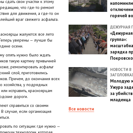
ы сдать свои участки к этому
напомнили
редакцию, что где-то ремонт
отключен
твия для движения, а где-то он
горячей в
злейший враг свежего асфальта.
ДЕЖУРНАЯ 
«Дежурная
расноярцы жалуются: все лето
группа»:
 Теперь уверены — лучше бы
масштабн
едине осени.
зарядка п
му опять нужно было ждать
Покровско
иков такую картину привычней
охоже, ремонтировать асфальт
НОВОСТИ В
рхний слой, приготовились
ЗАГОЛОВКА
зков. Причем, до окончания всех
Молодую м
о хозяйства, у подрядных
Ужура зад
ь или исправить, красноярцам
за убийств
родские дороги.
младенца
пеют справиться со своими
Все новости
 В случае, если организация
ться.
ровать по ситуации: где нужно —
 помощи технологии, которая