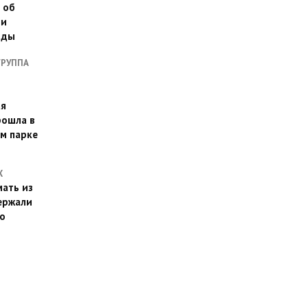
 об
ии
оды
ГРУППА
ая
рошла в
м парке
Х
ать из
ержали
о