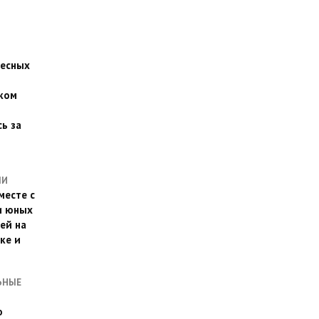
есных
ком
о
ь за
ЛИ
месте с
и юных
ей на
ке и
ЬНЫЕ
о