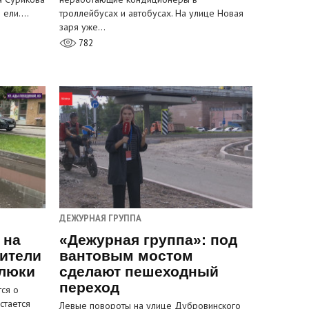
и ели.…
троллейбусах и автобусах. На улице Новая
заря уже…
782
ДЕЖУРНАЯ ГРУППА
 на
«Дежурная группа»: под
ители
вантовым мостом
 люки
сделают пешеходный
переход
ся о
стается
Левые повороты на улице Дубровинского