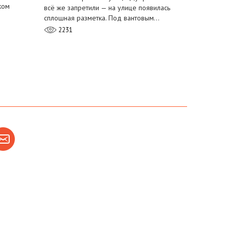
ком
всё же запретили — на улице появилась
сплошная разметка. Под вантовым…
2231