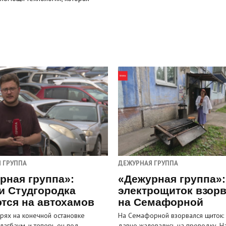
 ГРУППА
ДЕЖУРНАЯ ГРУППА
рная группа»:
«Дежурная группа»:
и Студгородка
электрощиток взор
тся на автохамов
на Семафорной
орях на конечной остановке
На Семафорной взорвался щиток:
лагбаум, и теперь он под
давно жаловались на проводку. Н