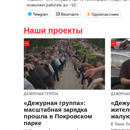
позволяет работать до −10.
Telegram
Вконтакте
Одноклассники
Наши проекты
ДЕЖУРНАЯ ГРУППА
ДЕЖУРНАЯ
«Дежурная группа»:
«Дежу
масштабная зарядка
жител
прошла в Покровском
жалую
парке
В Тихих З
вернули ш