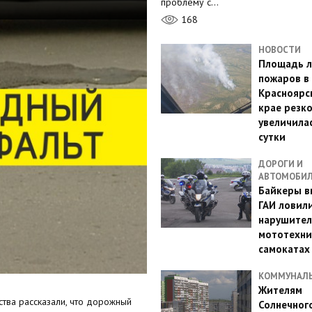
проблему с…
168
НОВОСТИ
Площадь л
пожаров в
Красноярс
крае резк
увеличилас
сутки
ДОРОГИ И
АВТОМОБИ
Байкеры в
ГАИ ловил
нарушител
мототехни
самокатах
КОММУНАЛ
Жителям
ства рассказали, что дорожный
Солнечног