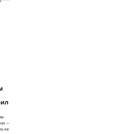
м
рил
ли
рах —
сь на