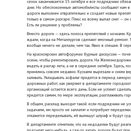
сезон заканчивается 15 октября и все подрядчики обязан
дню. Но обеспокоенные автомобилисты сообщают нам в 
дороги выполнен отвратительно и создает новые препятс
только в самом разгаре. Плюс ко всему выпал снег — он 
Есть ли решение у проблемы?
Вместо дороги — здесь полоса препятствий с кочками. К
ждали, когда на Металлургов сделают ямочный ремонт.
вообще ничего не делали, чем так. Явно в спешке. В сер
На красноярских автофорумах бурные дискуссии — поче
осени, чтобы ремонтировать дороги. На Железнодорожн
видеть в разгар лета, а не в середине октября. Здесь, п
принялись совсем недавно. Кусками вырезали и сняли ве
заливать. Укладывать асфальт придется в период заморо
дорожных работ, как уверяют в департаменте городског
организаций остается всего день. Если не успеют сделат
придется самим, по мере эксплуатации, разглаживать го
В общем, расклад выходит такой: если подрядчики не ус
задачами, им просто не заплатят и потребуют переделки.
откажется переделывать, ей выпишут штраф и будут суди
В департаменте отметили, что на недоделки будут реаги
подсыпят чего-нибудь, а где-то латать дороги будут при