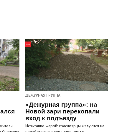
ДЕЖУРНАЯ ГРУППА
«Дежурная группа»: на
вался
Новой зари перекопали
вход к подъезду
 жители
Испытание жарой: красноярцы жалуются на
а Сурикова
неработающие кондиционеры в