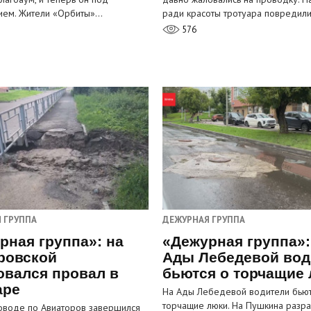
ием. Жители «Орбиты»…
ради красоты тротуара повредил
576
 ГРУППА
ДЕЖУРНАЯ ГРУППА
рная группа»: на
«Дежурная группа»:
ровской
Ады Лебедевой вод
овался провал в
бьются о торчащие
аре
На Ады Лебедевой водители бьют
торчащие люки. На Пушкина разра
оводе по Авиаторов завершился