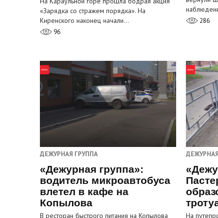
На Караульной горе прошла бодрая акция
наблюден
«Зарядка со стражем порядка». На
Киренского наконец начали…
286
96
ДЕЖУРНАЯ ГРУППА
ДЕЖУРНАЯ
«Дежурная группа»:
«Дежу
водитель микроавтобуса
Пасте
влетел в кафе на
образ
Копылова
троту
В ресторан быстрого питания на Копылова
На путепр