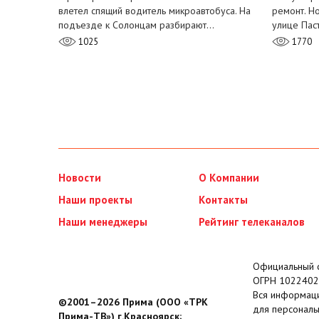
влетел спящий водитель микроавтобуса. На
ремонт. Н
подъезде к Солонцам разбирают…
улице Пас
1025
1770
Новости
О Компании
Наши проекты
Контакты
Наши менеджеры
Рейтинг телеканалов
Официальный с
ОГРН 1022402
Вся информаци
©2001–2026 Прима (ООО «ТРК
для персональ
Прима-ТВ») г.Красноярск;