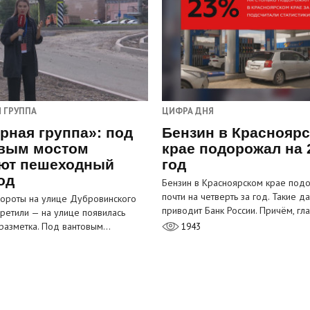
 ГРУППА
ЦИФРА ДНЯ
рная группа»: под
Бензин в Краснояр
вым мостом
крае подорожал на 
ют пешеходный
год
од
Бензин в Красноярском крае под
почти на четверть за год. Такие д
ороты на улице Дубровинского
приводит Банк России. Причём, г
претили — на улице появилась
разметка. Под вантовым…
1943