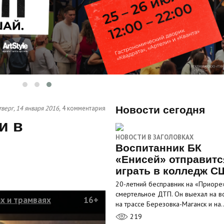
верг, 14 января 2016,
4 комментария
Новости сегодня
и в
НОВОСТИ В ЗАГОЛОВКАХ
Воспитанник БК
«Енисей» отправитс
играть в колледж С
20-летний бесправник на «Приоре
смертельное ДТП. Он выехал на в
ах и трамваях
16+
на трассе Березовка-Маганск и на
219