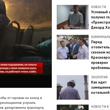
НОВОСТИ
Условный 
получил гл
«Промстро
Декард Ха
КОММУНАЛ
Перед
отопител
сезоном м
Красноярс
проверил
проблемн
ЭКОЛОГИЯ
Как идет
замещени
котельной
лобы от горожан на холод в
респондентов устроить
НОВОСТИ В
ов департамента транспорта,