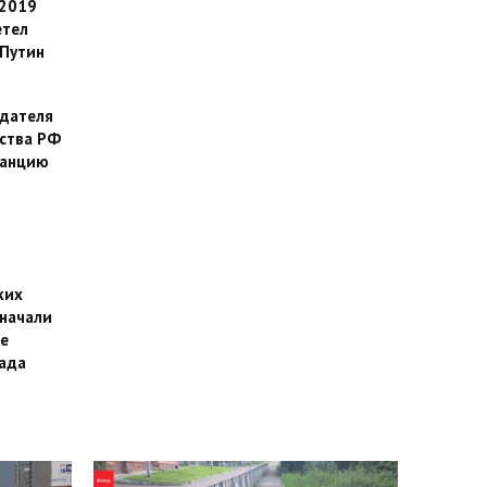
 2019
етел
Путин
дателя
ства РФ
танцию
ких
 начали
е
пада