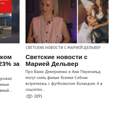
СВЕТСКИЕ НОВОСТИ С МАРИЕЙ ДЕЛЬВЕР
ском
Светские новости с
23% за
Марией Дельвер
Про Ваню Дмитриенко и Аню Пересильд
могут снять фильм. Ксения Собчак
орожал
встретилась с футболистом Холандом. А в
анные
соцсетях…
лавный…
2035