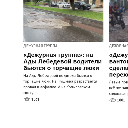
ДЕЖУРНАЯ ГРУППА
ДЕЖУРНАЯ
«Дежурная группа»: на
«Дежу
Ады Лебедевой водители
ванто
бьются о торчащие люки
сдела
перех
На Ады Лебедевой водители бьются о
торчащие люки. На Пушкина разрастается
Левые пов
провал в асфальте. А на Копыловском
всё же за
мосту…
сплошная 
1631
1881