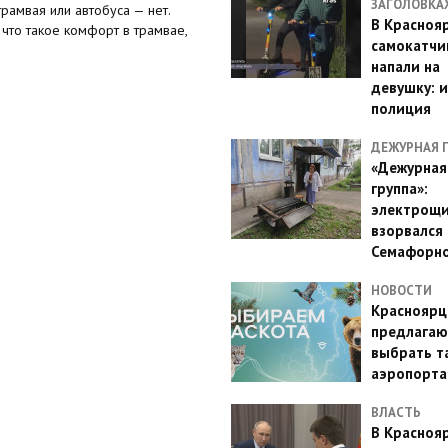
ЗАГОЛОВКА
рамвая или автобуса — нет.
В Красноя
 что такое комфорт в трамвае,
самокатчи
напали на
девушку: 
полиция
ДЕЖУРНАЯ 
«Дежурная
группа»:
электрощ
взорвался 
Семафорн
НОВОСТИ
Красноярц
предлагаю
выбрать т
аэропорта
ВЛАСТЬ
В Красноя