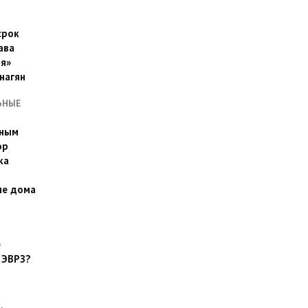
срок
ава
я»
нагян
ЬНЫЕ
ьным
эр
ка
ые дома
е
 ЭВРЗ?