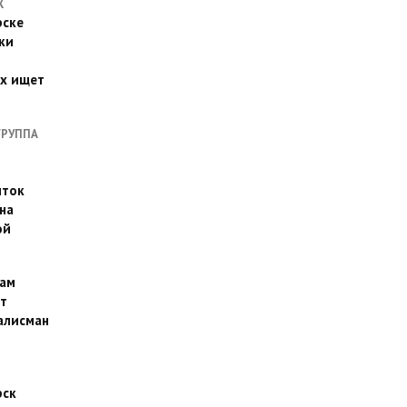
Х
рске
ки
их ищет
ГРУППА
иток
на
ой
ам
т
алисман
рск