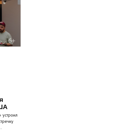
я
ША
» устроил
стречку
…