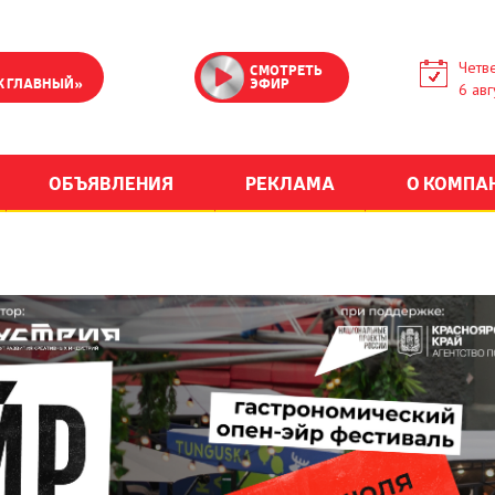
Четве
СМОТРЕТЬ
К ГЛАВНЫЙ»
ЭФИР
6 авг
ОБЪЯВЛЕНИЯ
РЕКЛАМА
О КОМПА