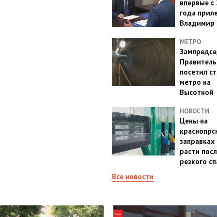
впервые с
года прил
Владимир 
МЕТРО
Зампредсе
Правитель
посетил с
метро на
Высотной
НОВОСТИ
Цены на
красноярс
заправках
расти посл
резкого с
Все новости