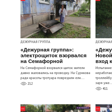
ДЕЖУРНАЯ ГРУППА
ДЕЖУРНАЯ
«Дежурная группа»:
«Дежу
электрощиток взорвался
Новой
на Семафорной
вход 
На Семафорной взорвался щиток: жители
Испытание
давно жаловались на проводку. На Сурикова
неработа
ради красоты тротуара повредили ели.…
троллейбу
заря уже
212
411