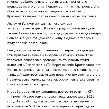
многих проблем: не нужно таскать уголь и регулярно
подкидывать его в топку. Пенсионер — участник проекта СГК
«Новое тепло», благодаря которому частный сектор
Красноярска переводят на экологически чистое отопление.
Анатолий Вальков, житель частного сектора
— Так вот в чём и дело. В чём я и рад, что уголь не нужно
таскать. Сначала по молодости в двух руках таскал два ведра.
Сейчас мне уже солидно лет и ношу в одном. А теперь я
буду вообще праздновать.
Специалисты компании тщательно проверяют каждый дом.
Осматривают внешние и внутренние коммуникации. Если
требуется обновление проводки, то эти работы будут
выполнены. Все расходы СГК берет на себя. Кроме этого, все
участники проекта платят за электричество по специальному
тарифу. Людям возмещают две третьих от полученного счета.
Преимущества перехода на электроотопление уже оценили
сотни жителей Красноярска.
Игорь Загородний, руководитель программ развития СГК
— Проект «Новое тепло», первая веха стартовала в 2021
году. И в 2024 году мы решили расширить этот проект и
включить ещё 520 частных домовладений к переводу на