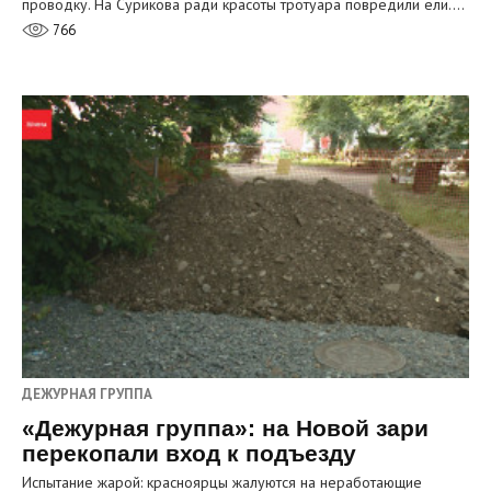
проводку. На Сурикова ради красоты тротуара повредили ели.…
766
ДЕЖУРНАЯ ГРУППА
«Дежурная группа»: на Новой зари
перекопали вход к подъезду
Испытание жарой: красноярцы жалуются на неработающие