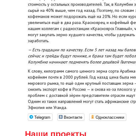
стоимость у остальных производителей. Так, в Колумбии
сырьё на 40% выше, чем год назад. Поэтому, по словам 
кофеманов может подорожать ещё на 20%. Но если курс
увеличиться ещё в два раза. Красноярец и кофейный ф
нашим коллегам с радиостанции «Красноярск Главный», 
могут закупать зерно худшего качества, чтобы удержат
заработать.
— Есть градации по качеству. Если 5 лет назад мы бало
сейчас и грейды будут пониже, и брака там будет побо
Колумбию начинают подменять более дешёвой Гватема
К слову, килограмм самого ценного зерна сорта Арабика
кофейням почти в 2000 рублей. Год назад цена была мен
мирового рынка, то ещё один крупный поставщик зерна 
снизить экспорт кофе в Россию — и снова из-за плохого
проблем с доставкой зёрен представители отрасли ищут 
Одним из таких направлений могут стать африканские стр
Эфиопия или Уганда.
Telegram
Вконтакте
Одноклассники
Наши проекты