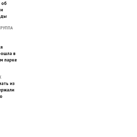
 об
ии
оды
ГРУППА
ая
рошла в
м парке
Х
ать из
ержали
о