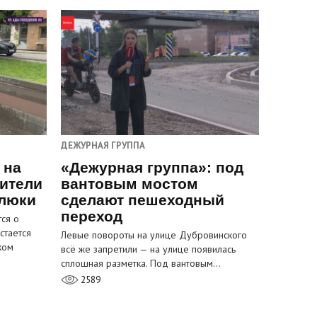
ДЕЖУРНАЯ ГРУППА
 на
«Дежурная группа»: под
ители
вантовым мостом
 люки
сделают пешеходный
переход
ся о
стается
Левые повороты на улице Дубровинского
ком
всё же запретили — на улице появилась
сплошная разметка. Под вантовым…
2589