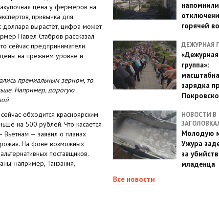
напомнили
 закупочная цена у фермеров на
отключен
экспертов, привычка для
горячей в
 доллара вырастет, цифра может
ермер Павел Стабров рассказал
ДЕЖУРНАЯ 
что сейчас предприниматели
«Дежурная
ь цены на прежнем уровне и
группа»:
масштабн
вались премиальным зерном, то
зарядка п
льше. Например, дорогую
Покровско
лой
 сейчас обходится красноярским
НОВОСТИ В
ЗАГОЛОВКА
ьше на 500 рублей. Что касается
Молодую м
— Вьетнам — заявил о планах
Ужура зад
 урожая. На фоне возможных
альтернативных поставщиков.
за убийств
аны: например, Танзания,
младенца
Все новости