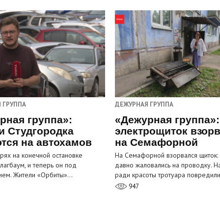
 ГРУППА
ДЕЖУРНАЯ ГРУППА
рная группа»:
«Дежурная группа»:
и Студгородка
электрощиток взор
тся на автохамов
на Семафорной
орях на конечной остановке
На Семафорной взорвался щиток:
лагбаум, и теперь он под
давно жаловались на проводку. Н
ием. Жители «Орбиты»…
ради красоты тротуара повредил
947