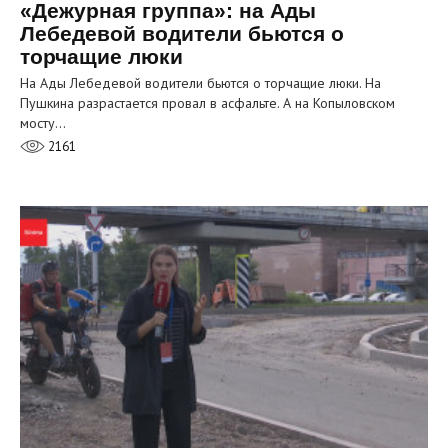
«Дежурная группа»: на Ады
Лебедевой водители бьются о
торчащие люки
На Ады Лебедевой водители бьются о торчащие люки. На
Пушкина разрастается провал в асфальте. А на Копыловском
мосту…
2161