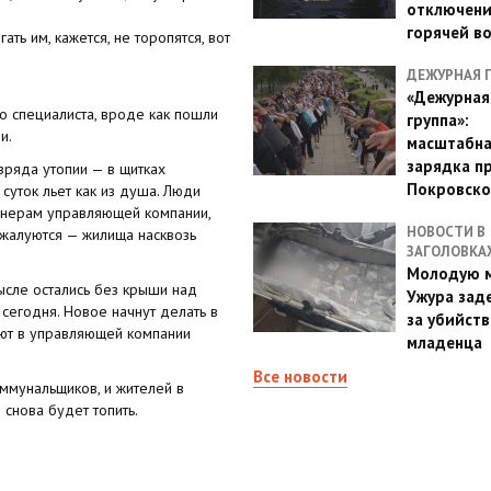
отключен
горячей в
ть им, кажется, не торопятся, вот
ДЕЖУРНАЯ 
«Дежурная
о специалиста, вроде как пошли
группа»:
и.
масштабн
зарядка п
зряда утопии — в щитках
Покровско
суток льет как из душа. Люди
женерам управляющей компании,
НОВОСТИ В
 жалуются — жилища насквозь
ЗАГОЛОВКА
Молодую м
ысле остались без крыши над
Ужура зад
сегодня. Новое начнут делать в
за убийств
яют в управляющей компании
младенца
Все новости
оммунальщиков, и жителей в
 снова будет топить.