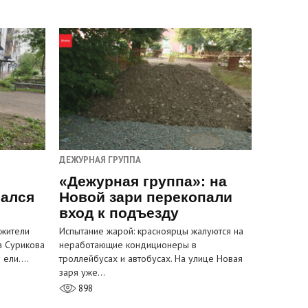
ДЕЖУРНАЯ ГРУППА
«Дежурная группа»: на
вался
Новой зари перекопали
вход к подъезду
 жители
Испытание жарой: красноярцы жалуются на
а Сурикова
неработающие кондиционеры в
и ели.…
троллейбусах и автобусах. На улице Новая
заря уже…
898