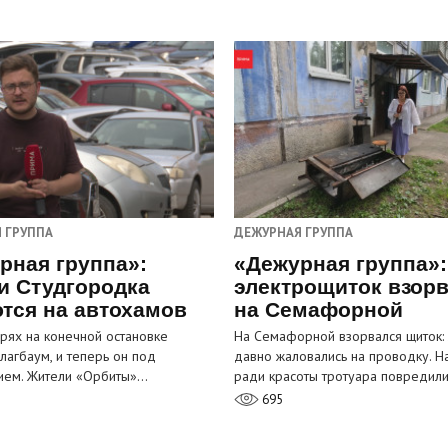
 ГРУППА
ДЕЖУРНАЯ ГРУППА
рная группа»:
«Дежурная группа»:
и Студгородка
электрощиток взор
тся на автохамов
на Семафорной
орях на конечной остановке
На Семафорной взорвался щиток:
лагбаум, и теперь он под
давно жаловались на проводку. Н
ием. Жители «Орбиты»…
ради красоты тротуара повредил
695