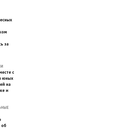
есных
ком
о
ь за
ЛИ
месте с
и юных
ей на
ке и
ЬНЫЕ
о
 об