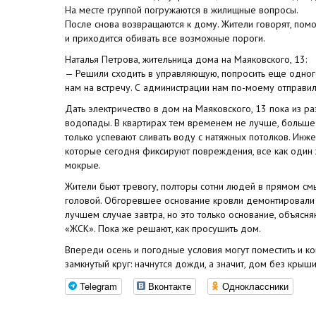
На месте группой погружаются в жилищные вопросы.
После снова возвращаются к дому. Жители говорят, помога
и приходится обивать все возможные пороги.
Наталья Петрова, жительница дома на Маяковского, 13:
— Решили сходить в управляющую, попросить еще одног
нам на встречу. С администрации нам по-моему отправил
Дать электричество в дом на Маяковского, 13 пока из ра
водопады. В квартирах тем временем не лучше, больше 
только успевают сливать воду с натяжных потолков. Ин
которые сегодня фиксируют повреждения, все как один
мокрые.
Жители бьют тревогу, полторы сотни людей в прямом см
головой. Обгоревшее основание кровли демонтировали 
лучшем случае завтра, но это только основание, объясн
«ЖСК». Пока же решают, как просушить дом.
Впереди осень и погодные условия могут поместить и к
замкнутый круг: начнутся дожди, а значит, дом без крыши
Telegram
Вконтакте
Одноклассники