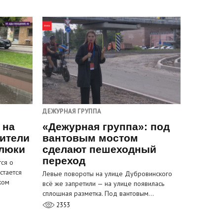
ДЕЖУРНАЯ ГРУППА
 на
«Дежурная группа»: под
ители
вантовым мостом
 люки
сделают пешеходный
переход
ся о
стается
Левые повороты на улице Дубровинского
ком
всё же запретили — на улице появилась
сплошная разметка. Под вантовым…
2353