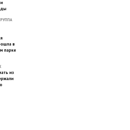
ии
оды
ГРУППА
ая
рошла в
м парке
Х
ать из
ержали
о