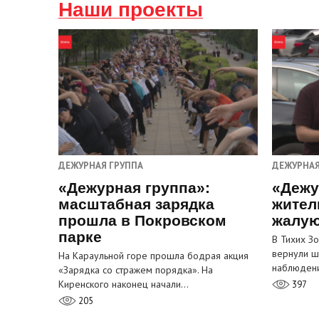
Наши проекты
ДЕЖУРНАЯ ГРУППА
ДЕЖУРНАЯ
«Дежурная группа»:
«Дежу
масштабная зарядка
жител
прошла в Покровском
жалую
парке
В Тихих З
вернули ш
На Караульной горе прошла бодрая акция
наблюден
«Зарядка со стражем порядка». На
Киренского наконец начали…
397
205