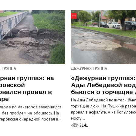
 ГРУППА
ДЕЖУРНАЯ ГРУППА
рная группа»: на
«Дежурная группа»:
ровской
Ады Лебедевой вод
овался провал в
бьются о торчащие
аре
На Ады Лебедевой водители бьют
торчащие люки. На Пушкина разра
оводе по Авиаторов завершился
провал в асфальте. А на Копыловс
о без проблем не обошлось. На
мосту…
теровская очередной провал в…
2141