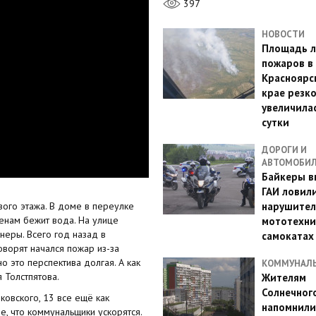
397
НОВОСТИ
Площадь л
пожаров в
Красноярс
крае резк
увеличилас
сутки
ДОРОГИ И
АВТОМОБИ
Байкеры в
ГАИ ловил
ого этажа. В доме в переулке
нарушител
тенам бежит вода. На улице
мототехни
неры. Всего год назад в
самокатах
оворят начался пожар из-за
о это перспектива долгая. А как
КОММУНАЛ
 Толстпятова.
Жителям
Солнечног
ковского, 13 все ещё как
напомнили
, что коммунальщики ускорятся.