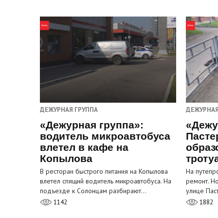
ДЕЖУРНАЯ ГРУППА
ДЕЖУРНАЯ
«Дежурная группа»:
«Дежу
водитель микроавтобуса
Пасте
влетел в кафе на
образ
Копылова
троту
В ресторан быстрого питания на Копылова
На путепр
влетел спящий водитель микроавтобуса. На
ремонт. Н
подъезде к Солонцам разбирают…
улице Пас
1142
1882