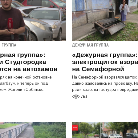
 ГРУППА
ДЕЖУРНАЯ ГРУППА
рная группа»:
«Дежурная группа»:
и Студгородка
электрощиток взор
тся на автохамов
на Семафорной
орях на конечной остановке
На Семафорной взорвался щиток:
лагбаум, и теперь он под
давно жаловались на проводку. Н
ием. Жители «Орбиты»…
ради красоты тротуара повредил
763