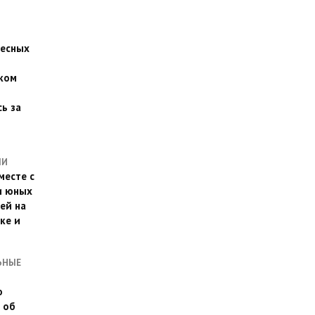
есных
ком
о
ь за
ЛИ
месте с
и юных
ей на
ке и
ЬНЫЕ
о
 об