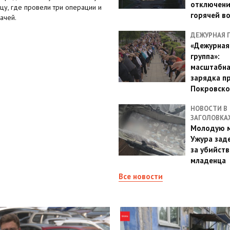
отключен
цу, где провели три операции и
горячей в
ачей.
ДЕЖУРНАЯ 
«Дежурная
группа»:
масштабн
зарядка п
Покровско
НОВОСТИ В
ЗАГОЛОВКА
Молодую м
Ужура зад
за убийств
младенца
Все новости