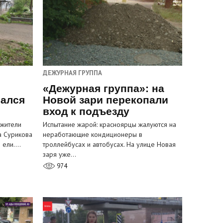
ДЕЖУРНАЯ ГРУППА
«Дежурная группа»: на
вался
Новой зари перекопали
вход к подъезду
 жители
Испытание жарой: красноярцы жалуются на
а Сурикова
неработающие кондиционеры в
и ели.…
троллейбусах и автобусах. На улице Новая
заря уже…
974