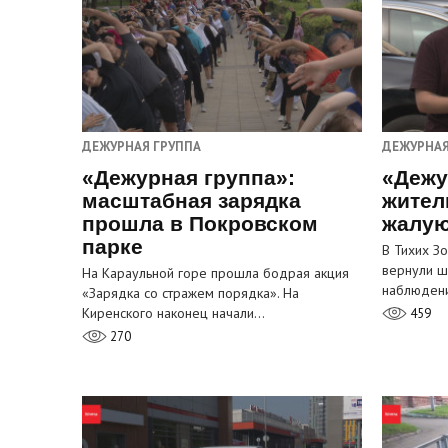
ДЕЖУРНАЯ ГРУППА
ДЕЖУРНАЯ
«Дежурная группа»:
«Дежу
масштабная зарядка
жител
прошла в Покровском
жалую
парке
В Тихих З
вернули ш
На Караульной горе прошла бодрая акция
наблюден
«Зарядка со стражем порядка». На
Киренского наконец начали…
459
270