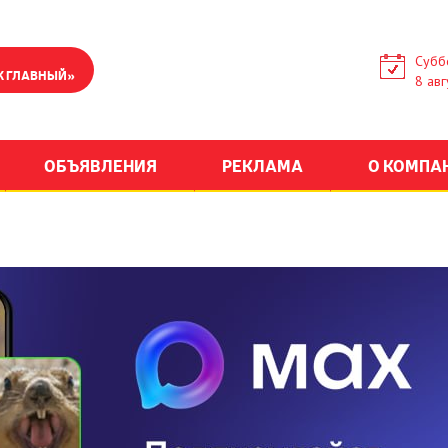
Субб
К ГЛАВНЫЙ»
8 авг
ОБЪЯВЛЕНИЯ
РЕКЛАМА
О КОМПА