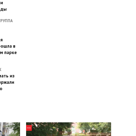
ии
оды
ГРУППА
ая
рошла в
м парке
Х
ать из
ержали
о