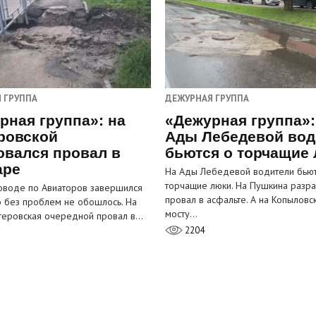
 ГРУППА
ДЕЖУРНАЯ ГРУППА
рная группа»: на
«Дежурная группа»:
ровской
Ады Лебедевой вод
овался провал в
бьются о торчащие
аре
На Ады Лебедевой водители бьют
торчащие люки. На Пушкина разра
оводе по Авиаторов завершился
провал в асфальте. А на Копыловс
о без проблем не обошлось. На
мосту…
теровская очередной провал в…
2204