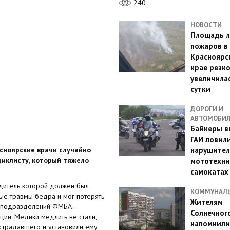
240
НОВОСТИ
Площадь л
пожаров в
Красноярс
крае резк
увеличилас
сутки
ДОРОГИ И
АВТОМОБИ
Байкеры в
ГАИ ловил
асноярские врачи случайно
нарушител
циклисту, который тяжело
мототехни
самокатах
одитель которой должен был
КОММУНАЛ
ные травмы бедра и мог потерять
Жителям
х подразделений ФМБА -
Солнечног
ии. Медики медлить не стали,
напомнили
острадавшего и установили ему