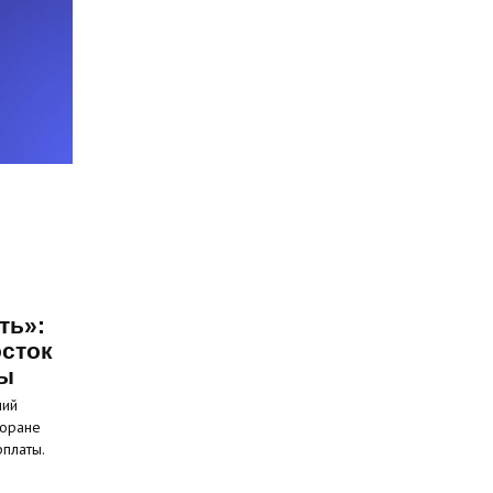
ть»:
сток
ты
ний
торане
рплаты.