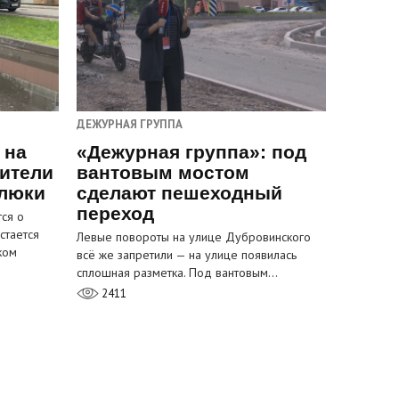
ДЕЖУРНАЯ ГРУППА
 на
«Дежурная группа»: под
ители
вантовым мостом
 люки
сделают пешеходный
переход
ся о
стается
Левые повороты на улице Дубровинского
ком
всё же запретили — на улице появилась
сплошная разметка. Под вантовым…
2411