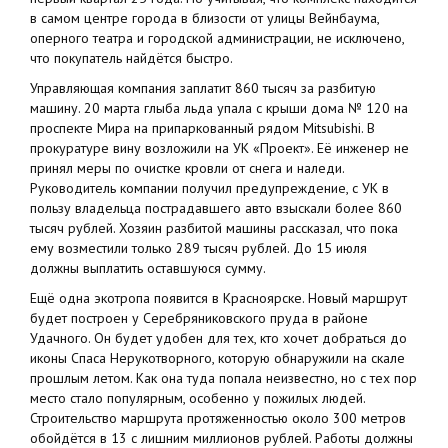
в самом центре города в близости от улицы Вейнбаума,
оперного театра и городской администрации, не исключено,
что покупатель найдётся быстро.
Управляющая компания заплатит 860 тысяч за разбитую
машину. 20 марта глыба льда упала с крыши дома № 120 на
проспекте Мира на припаркованный рядом Mitsubishi. В
прокуратуре вину возложили на УК «Проект». Её инженер не
принял меры по очистке кровли от снега и наледи.
Руководитель компании получил предупреждение, с УК в
пользу владельца пострадавшего авто взыскали более 860
тысяч рублей. Хозяин разбитой машины рассказал, что пока
ему возместили только 289 тысяч рублей. До 15 июля
должны выплатить оставшуюся сумму.
Ещё одна экотропа появится в Красноярске. Новый маршрут
будет построен у Серебряниковского пруда в районе
Удачного. Он будет удобен для тех, кто хочет добраться до
иконы Спаса Нерукотворного, которую обнаружили на скале
прошлым летом. Как она туда попала неизвестно, но с тех пор
место стало популярным, особенно у пожилых людей.
Строительство маршрута протяженностью около 300 метров
обойдётся в 13 с лишним миллионов рублей. Работы должны