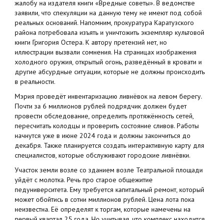
жалобу на издателя книги «Вредные советы». В ведомстве
заявили, что спекуляции на данную тему не имеют под собой
реальных оснований. Напомним, прокуратура Каратузского
района потребовала изъять и уничтожить экземпляр культовой
книги Григория Остера. К автору претензий нет, но
иллюстрации вызвали сомнения. На страницах изображения
холодного оружия, открытый огонь, разведённый в кровати и
другие абсурдные ситуации, которые не должны происходить
в реальности.
Мэрия проведёт инвентаризацию ливнёвок на левом берегу.
Почти за 6 миллионов рублей подрядчик должен будет
провести обследование, определить протяжённость сетей,
пересчитать колодцы и проверить состояние сливов. Работы
начнутся уже в июне 2024 года и должны закончиться до
декабря. Также планируется создать интерактивную карту для
специалистов, которые обслуживают городские ливнёвки.
Участок земли возле со зданием возле Театральной площади
уйдёт с молотка. Речь про старое общежитие
педуниверситета. Ему требуется капитальный ремонт, который
может обойтись в сотни миллионов рублей. Цена лота пока
неизвестна. Её определят к торгам, которые намечены на
первый квартал 25 года. Но учитывая, что комплекс находится