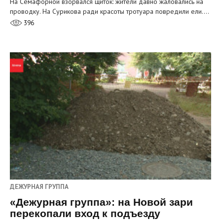
На Семафорной взорвался щиток: жители давно жаловались на
проводку. На Сурикова ради красоты тротуара повредили ели.…
396
ДЕЖУРНАЯ ГРУППА
«Дежурная группа»: на Новой зари
перекопали вход к подъезду