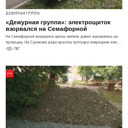
ДЕЖУРНАЯ ГРУППА
«Дежурная группа»: электрощиток
взорвался на Семафорной
На Семафорной взорвался щиток: жители давно жаловались на
проводку. На Сурикова ради красоты тротуара повредили ели.…
787