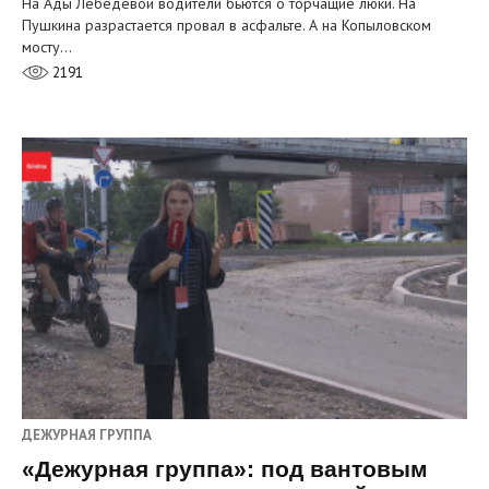
На Ады Лебедевой водители бьются о торчащие люки. На
Пушкина разрастается провал в асфальте. А на Копыловском
мосту…
2191
ДЕЖУРНАЯ ГРУППА
«Дежурная группа»: под вантовым