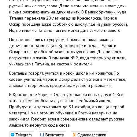
русский язык с полуслова. Дело в том, что женщина учит дочь
и сына разговаривать на двух языках. В Великобритании, куда
Татьяна переехала 20 лет назад из Красноярска, Чарис и
Оскар посещали даже субботнюю школу, где изучали русский.
Но, по мнению Татьяны, там не могли дать самого главного.
Посоветовавшись с супругом, Татьяна решила пожить с
детьми полтора месяца в Красноярске и отдала Чарис и
Оскара в нашу общеобразовательную школу. Для полного
погружения в жизнь. В гимназии № 2, куда теперь ходят дети,
училась сама Татьяна, ее сестра и родители.
Британцы говорят, учиться в новой школе им нравится. По
словам учителей, Чарис и Оскар делают успехи в математике,
а также в творческих предметах: музыке и рисовании.
В Красноярске Чарис и Оскар уже нашли новых друзей. Все
хотят с ними пообщаться, услышать необычный акцент.
Пробудут они здесь только до 31 октября, до конца первой
четверти. Но на этом их обучение в России наверняка не
закончится. Говорят, если в совершенстве овладеют русским
языком, то вернутся сюда снова.
Telegram
Вконтакте
Одноклассники