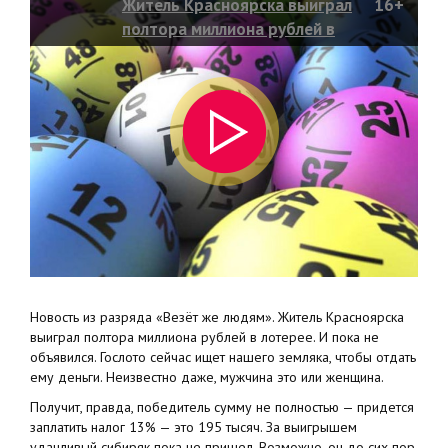
Житель Красноярска выиграл
16+
полтора миллиона рублей в
лотерее
Новость из разряда «Везёт же людям». Житель Красноярска
выиграл полтора миллиона рублей в лотерее. И пока не
объявился. Гослото сейчас ищет нашего земляка, чтобы отдать
ему деньги. Неизвестно даже, мужчина это или женщина.
Получит, правда, победитель сумму не полностью — придется
заплатить налог 13% — это 195 тысяч. За выигрышем
удачливый сибиряк пока не пришел. Возможно, он до сих пор