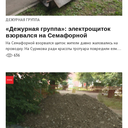
ДЕЖУРНАЯ ГРУППА
«Дежурная группа»: электрощиток
взорвался на Семафорной
На Семафорной взорвался щиток: жители давно жаловались на
проводку. На Сурикова ради красоты тротуара повредили ели.…
636