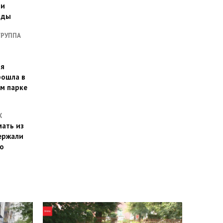
ии
оды
ГРУППА
ая
рошла в
м парке
Х
ать из
ержали
о