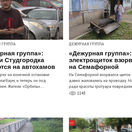
 ГРУППА
ДЕЖУРНАЯ ГРУППА
рная группа»:
«Дежурная группа»:
и Студгородка
электрощиток взор
тся на автохамов
на Семафорной
орях на конечной остановке
На Семафорной взорвался щиток:
лагбаум, и теперь он под
давно жаловались на проводку. Н
ием. Жители «Орбиты»…
ради красоты тротуара повредил
1143