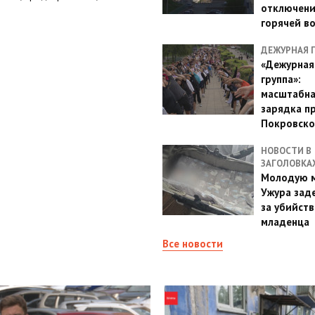
отключен
горячей в
ДЕЖУРНАЯ 
«Дежурная
группа»:
масштабн
зарядка п
Покровско
НОВОСТИ В
ЗАГОЛОВКА
Молодую м
Ужура зад
за убийств
младенца
Все новости