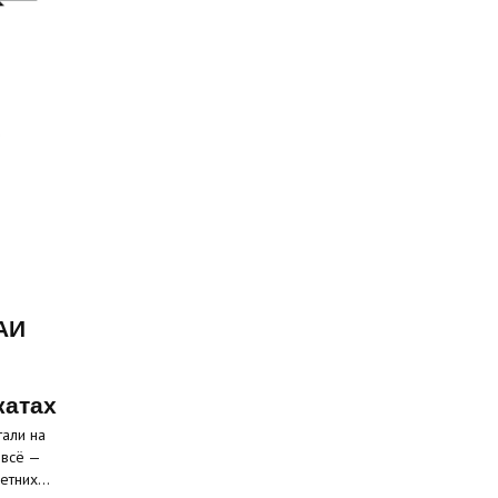
АИ
катах
али на
 всё —
летних…