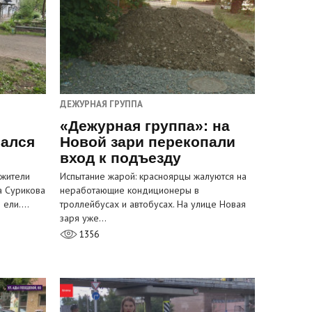
ДЕЖУРНАЯ ГРУППА
«Дежурная группа»: на
вался
Новой зари перекопали
вход к подъезду
 жители
Испытание жарой: красноярцы жалуются на
а Сурикова
неработающие кондиционеры в
и ели.…
троллейбусах и автобусах. На улице Новая
заря уже…
1356