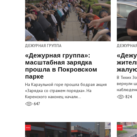
ДЕЖУРНАЯ ГРУППА
ДЕЖУРНАЯ
«Дежурная группа»:
«Дежу
масштабная зарядка
жител
прошла в Покровском
жалую
парке
В Тихих З
вернули ш
На Караульной горе прошла бодрая акция
наблюден
«Зарядка со стражем порядка». На
Киренского наконец начали…
824
647