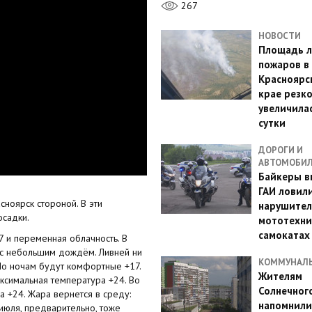
267
НОВОСТИ
Площадь л
пожаров в
Красноярс
крае резк
увеличилас
сутки
ДОРОГИ И
АВТОМОБИ
Байкеры в
ГАИ ловил
ноярск стороной. В эти
нарушител
осадки.
мототехни
самокатах
7 и переменная облачность. В
, с небольшим дождём. Ливней ни
КОММУНАЛ
 По ночам будут комфортные +17.
Жителям
аксимальная температура +24. Во
Солнечног
 +24. Жара вернется в среду:
напомнили
июля, предварительно, тоже