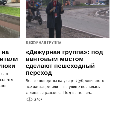
ДЕЖУРНАЯ ГРУППА
 на
«Дежурная группа»: под
ители
вантовым мостом
 люки
сделают пешеходный
переход
ся о
стается
Левые повороты на улице Дубровинского
ком
всё же запретили — на улице появилась
сплошная разметка. Под вантовым…
2767