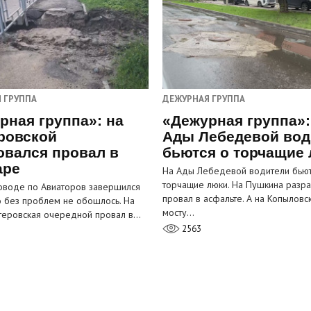
 ГРУППА
ДЕЖУРНАЯ ГРУППА
рная группа»: на
«Дежурная группа»:
ровской
Ады Лебедевой вод
овался провал в
бьются о торчащие
аре
На Ады Лебедевой водители бьют
торчащие люки. На Пушкина разра
оводе по Авиаторов завершился
провал в асфальте. А на Копыловс
о без проблем не обошлось. На
мосту…
теровская очередной провал в…
2563