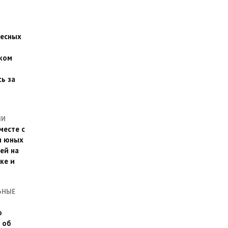
есных
ком
о
ь за
ЛИ
месте с
и юных
ей на
ке и
ЬНЫЕ
о
 об