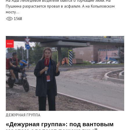
На Ады Лебедевой водители бьются о торчащие люки. На
Пушкина разрастается провал в асфальте. А на Копыловском
мосту…
1568
ДЕЖУРНАЯ ГРУППА
«Дежурная группа»: под вантовым