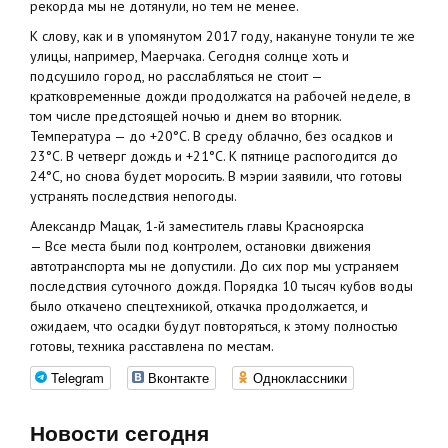
рекорда мы не дотянули, но тем не менее.
К слову, как и в упомянутом 2017 году, накануне тонули те же
улицы, например, Маерчака. Сегодня солнце хоть и
подсушило город, но расслабляться не стоит —
кратковременные дожди продолжатся на рабочей неделе, в
том числе предстоящей ночью и днем во вторник.
Температура — до +20°C. В среду облачно, без осадков и
23°C. В четверг дождь и +21°C. К пятнице распогодится до
24°C, но снова будет моросить. В мэрии заявили, что готовы
устранять последствия непогоды.
Александр Мацак, 1-й заместитель главы Красноярска
— Все места были под контролем, остановки движения
автотранспорта мы не допустили. До сих пор мы устраняем
последствия суточного дождя. Порядка 10 тысяч кубов воды
было откачено спецтехникой, откачка продолжается, и
ожидаем, что осадки будут повторяться, к этому полностью
готовы, техника расставлена по местам.
Telegram
Вконтакте
Одноклассники
Новости сегодня