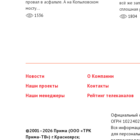
провал в асфальте. А на Копыловском
всё же за
мосту…
сплошная 
1536
1804
Новости
О Компании
Наши проекты
Контакты
Наши менеджеры
Рейтинг телеканалов
Официальный с
ОГРН 1022402
Вся информаци
©2001–2026 Прима (ООО «ТРК
для персональ
Прима-ТВ») г.Красноярск;