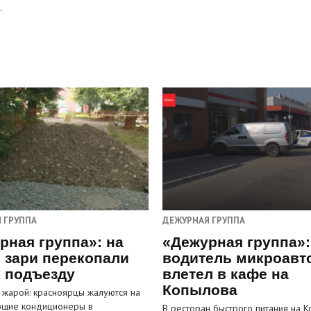
.
 ГРУППА
ДЕЖУРНАЯ ГРУППА
рная группа»: на
«Дежурная группа»:
 зари перекопали
водитель микроавт
к подъезду
влетел в кафе на
Копылова
 жарой: красноярцы жалуются на
ющие кондиционеры в
В ресторан быстрого питания на 