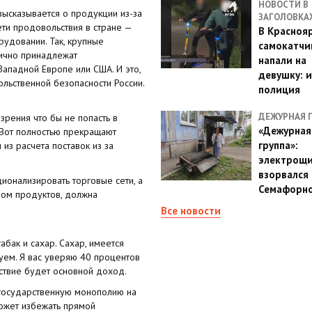
НОВОСТИ В
ысказывается о продукции из-за
ЗАГОЛОВКА
ти продовольствия в стране —
В Красноя
рудовании. Так, крупные
самокатчи
тично принадлежат
напали на
ападной Европе или США. И это,
девушку: 
льственной безопасности России.
полиция
ДЕЖУРНАЯ 
зрения что бы не попасть в
«Дежурная
 Вот полностью прекращают
группа»:
 из расчета поставок из за
электрощ
взорвался 
онализировать торговые сети, а
Семафорн
вом продуктов, должна
Все новости
бак и сахар. Сахар, имеется
уем. Я вас уверяю 40 процентов
ствие будет основной доход.
 государственную монополию на
ожет избежать прямой