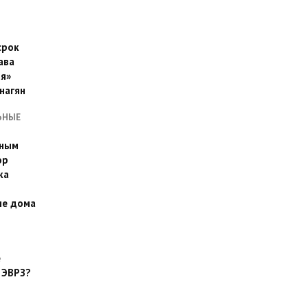
срок
ава
я»
нагян
ЬНЫЕ
ьным
эр
ка
ые дома
е
 ЭВРЗ?