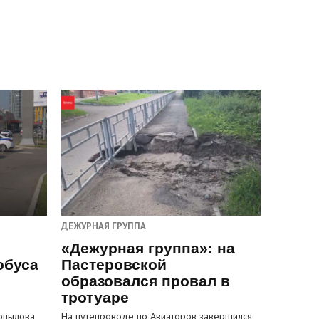
ДЕЖУРНАЯ ГРУППА
«Дежурная группа»: на
обуса
Пастеровской
образовался провал в
тротуаре
Копылова
На путепроводе по Авиаторов завершился