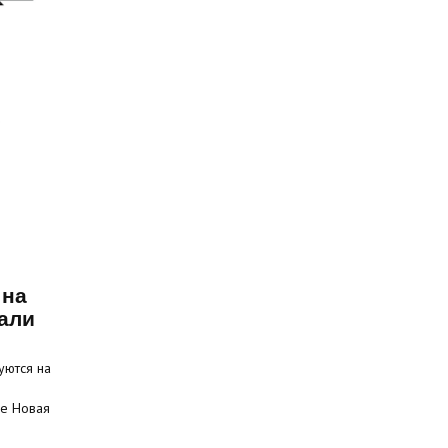
 на
али
уются на
це Новая