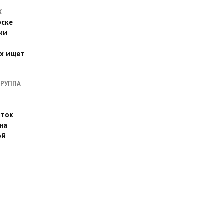
Х
рске
ки
их ищет
ГРУППА
иток
на
ой