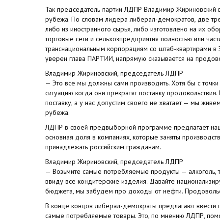
Так председатель партии ЛДПР Владимир Жириновский в
рубежа. По словам лидера либерал-демократов, две тре
либо из иностранного сырья, либо изготовлено на их обо
торговые сети и сельхозпредприятия полностью или час
транснациональным корпорациям со штаб-квартирами в З
уверен глава ПАРТИИ, напрямую сказывается на продово
Владимир Жириновский, председатель ЛДПР
— Это все мы должны сами производить. Хотя бы с точки 
ситуацию когда они прекратят поставку продовольствия.
поставку, а у нас допустим своего не хватает — мы живем
рубежа.
ЛДПР в своей предвыборной программе предлагает наци
основная доля в компаниях, которые заняты производст
принадлежать российским гражданам.
Владимир Жириновский, председатель ЛДПР
— Возьмите самые потребляемые продукты — алкоголь, та
ввиду все кондитерские изделия. Давайте национализир
бюджета, мы забудем про доходы от нефти. Продоволь
В конце концов либерал-демократы предлагают ввести
самые потребляемые товары. Это, по мнению ЛДПР, пом