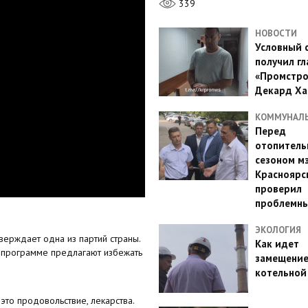
339
НОВОСТИ
Условный 
получил гл
«Промстро
Декард Ха
КОММУНАЛ
Перед
отопител
сезоном м
Красноярс
проверил
проблемн
ЭКОЛОГИЯ
верждает одна из партий страны.
Как идет
й программе предлагают избежать
замещени
котельной
 это продовольствие, лекарства.