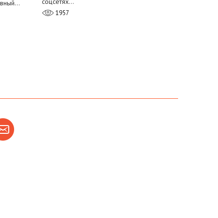
соцсетях…
лавный…
1957