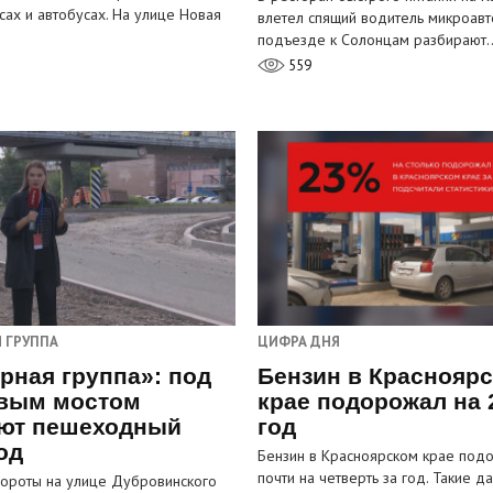
сах и автобусах. На улице Новая
влетел спящий водитель микроавт
…
подъезде к Солонцам разбирают
559
 ГРУППА
ЦИФРА ДНЯ
рная группа»: под
Бензин в Краснояр
вым мостом
крае подорожал на 
ют пешеходный
год
од
Бензин в Красноярском крае под
почти на четверть за год. Такие д
ороты на улице Дубровинского